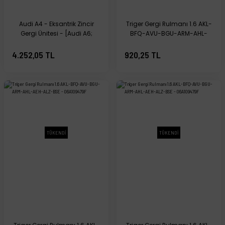
Audi A4 - Eksantrik Zincir
Triger Gergi Rulmanı 1.6 AKL-
Gergi Ünitesi - [Audi A6;
BFQ-AVU-BGU-ARM-AHL-
Volkswagen Passat; Skoda
AEH-ALZ-BSE - [Audi A5;
Superb] - 078109088H
Skoda Octavia; Volkswagen
4.252,05 TL
920,25 TL
Passat] - 06A109479F
TÜKENDİ
TÜKENDİ