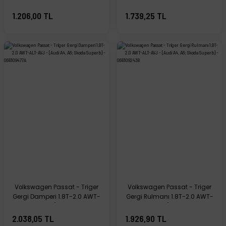
BLY-BVY-BVZ - [Volkswagen
98-00 - [Volkswagen Bora;
Passat; Audi A3; Seat Leon] -
Skoda Octavia; Seat Toledo,
1.206,00 TL
1.739,25 TL
06D109243B
Leon] - 06B109477
Volkswagen Passat - Triger
Volkswagen Passat - Triger
Gergi Damperi 1.8T-2.0 AWT-
Gergi Rulmanı 1.8T-2.0 AWT-
ALT-AVJ - [Audi A4, A6;
ALT-AVJ - [Audi A4, A6;
Skoda Superb] - 06B109477A
Skoda Superb] - 06B109243B
2.038,05 TL
1.926,90 TL