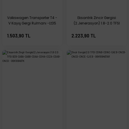
Volkswagen Transporter T4 -
Eksantrik Zincir Gergisi
V Kayış Gergi Rulmanı -Lt35
(2.Jenerasyon) 1.8-2.0 TFSI
2.4-2.5 AJA-ACV-ANJ-AVR -
BZB-CABA-CABB-CDAA-
[Volkswagen LT] -
CDHA-CCZA-CDAB-CNCD -
1.503,90 TL
2.223,90 TL
074145278E
06K109467K