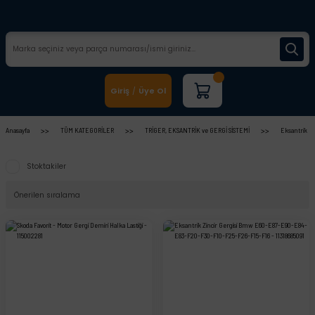
Giriş
Üye Ol
/
Anasayfa
TÜM KATEGORİLER
TRİGER, EKSANTRİK ve GERGİ SİSTEMİ
Eksantrik Ge
Stoktakiler