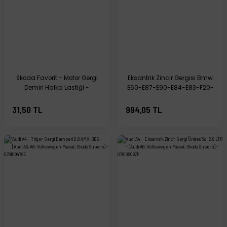
Skoda Favorit - Motor Gergi
Eksantrik Zincir Gergisi Bmw
Demiri Halka Lastiği -
E60-E87-E90-E84-E83-F20-
115002281
F30-F10-F25-F26-F15-F16 -
11318685091
31,50 TL
994,05 TL