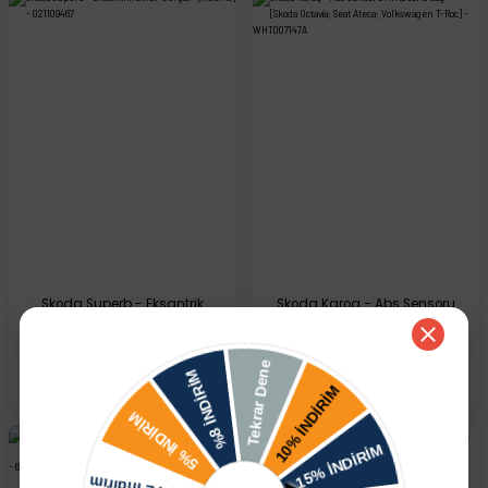
Skoda Superb - Eksantrik
Skoda Karoq - Abs Sensoru
Zincir Gergisi - [Audi A3] -
Arka Sol & Sağ - [Skoda
021109467
Octavia; Seat Ateca;
Volkswagen T-Roc] -
1.329,30 TL
362,70 TL
WHT007147A