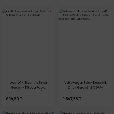
Audi A1 - Eksantrik Zincir
Volkswagen Polo - Eksantrik
Gergisi - [Skoda Fabia;
Zincir Gergisi 1.2 CGPA-
Volkswagen Beetle] -
CGPB-CGPC-CHPA-CHTA-
03F109507B
CJLA - [Skoda Fabia; Seat
904,50 TL
1.547,55 TL
Ibiza] - 03E109507AE