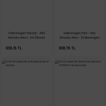
Volkswagen Passat - ABS
Volkswagen Polo - Abs
Sensörü Arka L-Sol [Skoda
Sensörü Arka - [Volkswagen
Octavia, Superb; Volkswagen
Golf] - 1H0927807D
Golf, Jetta, Passat] -
939,15 TL
938,70 TL
1K0927807