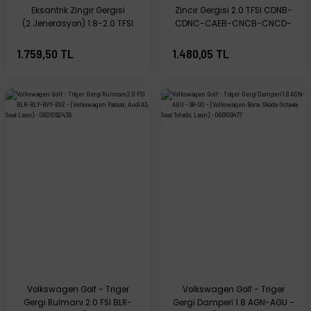
Eksantrik Zingir Gergisi
Zincir Gergisi 2.0 TFSI CDNB-
(2.Jenerasyon) 1.8-2.0 TFSI
CDNC-CAEB-CNCB-CNCD-
BZB-CABA-CABB-CDAA-
CNCE-CJEB - 06H109467AR
CDHA-CCZA-CDAB-CNCD -
1.759,50 TL
1.480,05 TL
06K109467K
Volkswagen Golf - Triger
Volkswagen Golf - Triger
Gergi Rulmanı 2.0 FSI BLR-
Gergi Damperi 1.8 AGN-AGU -