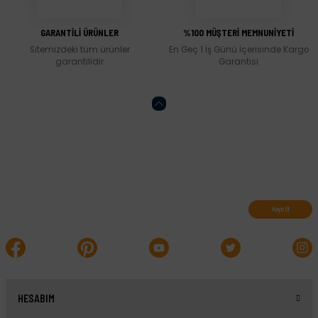
GARANTİLİ ÜRÜNLER
%100 MÜŞTERİ MEMNUNİYETİ
Sitemizdeki tüm ürünler
En Geç 1 İş Günü İçerisinde Kargo
garantilidir
Garantisi
Abone olun, indirimleri kaçırmayın.
Kayıt Ol
HESABIM