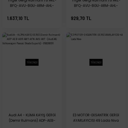
Triger Gergi Rulmanı 1.6 AKL-
Triger Gergi Rulmanı 1.6 AKL-
BFQ-AVU-BGU-ARM-AHL-
BFQ-AVU-BGU-ARM-AHL-
AEH-ALZ-BSE - 06A109479F
AEH-ALZ-BSE - 06A109479F
1.637,10 TL
929,70 TL
TÜKENDİ
TÜKENDİ
Audi A4 - KLİMA KAYIŞ GERGİ
E3 MOTOR-EKSANTRİK GERGİ
(Demir Rulmanlı) ADP-AEB-
AYARLAYICISI 49 Lada Niva
ADR-AWT-AFN-AVG-AVF -