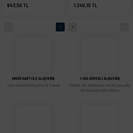
[Audi A6; Volkswagen
643,50 TL
1.340,10 TL
Passat; Skoda Superb] -
058260511
1
2
KREDİ KARTI İLE ALIŞVERİŞ
%100 GÜVENLİ ALIŞVERİŞ
Tüm Kredi Kartlarına 12 Taksit
256bit SSL Sertifikası ve 3D Security
ile Güvenli Satın Alma