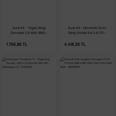
Audi A4 - Triger Gergi
Audi A4 - Eksantrik Zincir
Damperi 2.8 AMX-BBG -
Gergi Ünitesi Sol 2.8 LTR -
[Audi A6, A8; Volkswagen
[Audi A6; Volkswagen
Passat; Skoda Superb] -
Passat; Skoda Superb] -
1.755,90 TL
4.416,30 TL
078109479E
078109087F