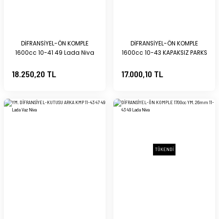
 DÖŞEME AKSAMI
i
DİFRANSİYEL-ÖN KOMPLE
DİFRANSİYEL-ÖN KOMPLE
1600cc 10-41 49 Lada Niva
1600cc 10-43 KAPAKSIZ PARKS
ve EĞLENCE
eri
Lada Niva
49 Lada Niva
18.250,20 TL
17.000,10 TL
i
TÜKENDİ