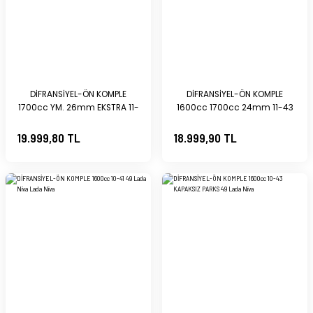
ökücü
ALTERNATÖR/ŞARJ
cı
DİFRANSİYEL-ÖN KOMPLE
DİFRANSİYEL-ÖN KOMPLE
1700cc YM. 26mm EKSTRA 11-
1600cc 1700cc 24mm 11-43
Mİ
43 49 Lada Niva
EM. 49 Lada Niva
19.999,80 TL
18.999,90 TL
 SİSTEMİ
KSİYON ve YAKIT SİSTEMLERİ
VALF (Switch)
STEMİ