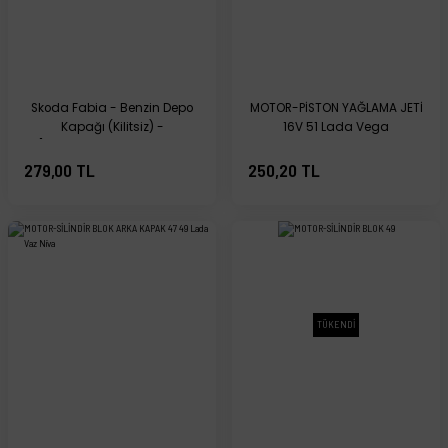
Skoda Fabia - Benzin Depo
MOTOR-PİSTON YAĞLAMA JETİ
Kapağı (Kilitsiz) -
16V 51 Lada Vega
[Volkswagen Golf; Skoda
Octavia; Mercedes Benz] -
279,00 TL
250,20 TL
1J0201550AC
TÜKENDİ