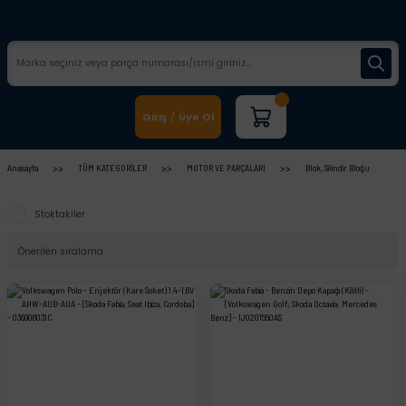
Giriş
Üye Ol
/
Anasayfa
TÜM KATEGORİLER
MOTOR VE PARÇALARI
Blok, Silindir Bloğu
Stoktakiler