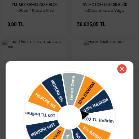
YM. MOTOR-SİLİNDİR BLOK
16V MOTOR-SİLİNDİR BLOK
1700cc 49 Lada Niva
1500cc 51 Lada Vega
0,00 TL
36.625,05 TL
TÜKENDİ
TÜKENDİ
MOTOR-SİLİNDİR BLOK 8V 48
MOTOR-SİLİNDİR BLOK 1500cc
51 Lada Samara Vega