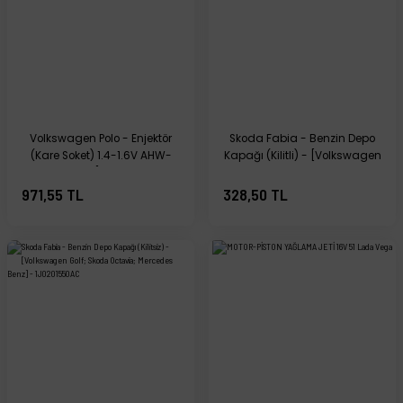
Volkswagen Polo - Enjektör
Skoda Fabia - Benzin Depo
(Kare Soket) 1.4-1.6V AHW-
Kapağı (Kilitli) - [Volkswagen
AUB-AUA - [Skoda Fabia,
Golf; Skoda Octavia;
Seat Ibiza, Cordoba] -
Mercedes Benz] -
971,55 TL
328,50 TL
036906031C
1J0201550AS