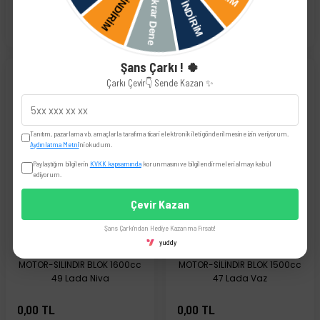
45.999,90 TL
0,00 TL
Şans Çarkı ! 🍀
Çarkı Çevir👇 Sende Kazan ✨
TÜKENDİ
TÜKENDİ
Tanıtım, pazarlama vb. amaçlarla tarafıma ticari elektronik ileti gönderilmesine izin veriyorum.
Aydınlatma Metni
'ni okudum.
Paylaştığım bilgilerin
KVKK kapsamında
korunmasını ve bilgilendirmeleri almayı kabul
ediyorum.
Çevir Kazan
Şans Çarkı'ndan Hediye Kazanma Fırsatı!
yuddy
MOTOR-SILINDIR BLOK 1600cc
MOTOR-SİLİNDİR BLOK 1500cc
49 Lada Niva
47 Lada Vaz
0,00 TL
0,00 TL