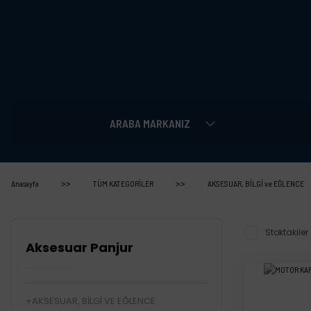
ARABA MARKANIZ
Anasayfa
TÜM KATEGORİLER
AKSESUAR, BİLGİ ve EĞLENCE
Stoktakiler
Aksesuar Panjur
AKSESUAR, BİLGİ VE EĞLENCE