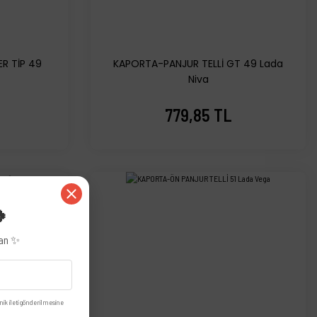
R TİP 49
KAPORTA-PANJUR TELLİ GT 49 Lada
Niva
779,85 TL
🍀
zan ✨
nik ileti gönderilmesine