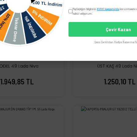
Paylaştığım bilgilerin
KVKK kapsamında
korunmasını ve
kabul ediyorum.
Çevir Kazan
Şans Çarkı'ndan Hediye Kazanma Fır
A-PANJUR ÖN CHEROKEE
NİVA-MOTOR KAPUT ÖN
ODEL 49 Lada Niva
ÜST KAŞ 49 Lada N
1.949,85 TL
1.250,10 TL