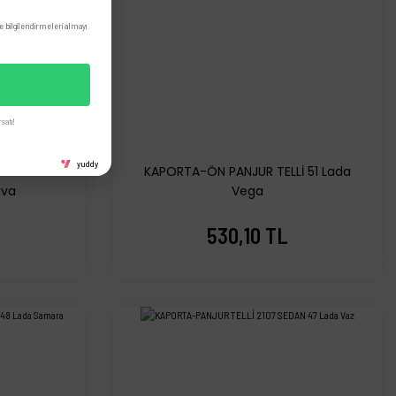
 bilgilendirmeleri almayı
satı!
yuddy
 PANJUR
KAPORTA-ÖN PANJUR TELLİ 51 Lada
iva
Vega
530,10 TL