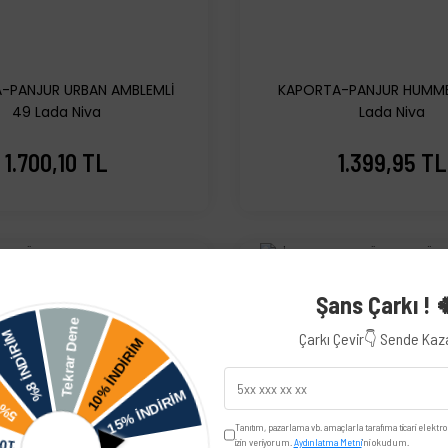
-PANJUR URBAN AMBLEMLİ
KAPORTA-PANJUR HUMME
49 Lada Niva
Lada Niva
1.700,10 TL
1.399,95 TL
Şans Çarkı ! 
Çarkı Çevir👇 Sende Ka
Tanıtım, pazarlama vb. amaçlarla tarafıma ticari elektro
izin veriyorum.
Aydınlatma Metni
'ni okudum.