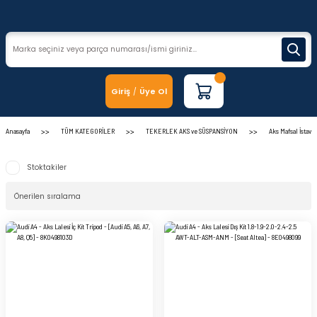
Giriş
Üye Ol
/
Anasayfa
TÜM KATEGORİLER
TEKERLEK AKS ve SÜSPANSİYON
Aks Mafsal İstavr
Stoktakiler