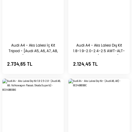
Audi A4 - Aks Lalesi İç Kit
Audi A4 - Aks Lalesi Dış Kit
Tripod - [Audi A5, A6, A7, A8,
1.8-1.9-2.0-2.4-2.5 AWT-ALT-
Q5] - 8K0498103D
ASM-ANM - [Seat Altea] -
8E0498099
2.734,65 TL
2.124,45 TL