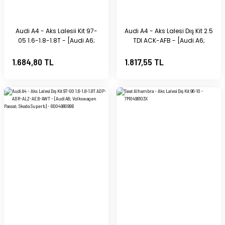
Audi A4 - Aks Lalesii Kit 97-
Audi A4 - Aks Lalesi Dış Kit 2.5
05 1.6-1.8-1.8T - [Audi A6;
TDI ACK-AFB - [Audi A6;
Volkswagen Passat; Skoda
Volkswagen Passat; Skoda
Superb] - 8D0498103
Superb] - 8D0498099C
1.684,80 TL
1.817,55 TL