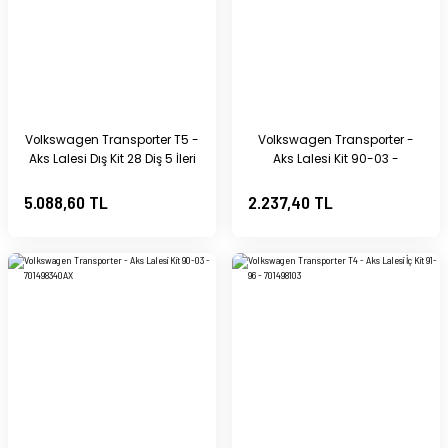
Volkswagen Transporter T5 -
Volkswagen Transporter -
Aks Lalesi Dış Kit 28 Diş 5 İleri
Aks Lalesi Kit 90-03 -
2.0 TDI CAAA-CAAB-CAAC-
701498340X
CXHB-CXGB - [Volkswagen
5.088,60 TL
2.237,40 TL
Transporter T6] - 7E0407321B