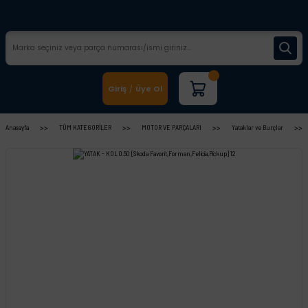
Giriş
Üye Ol
/
Anasayfa
TÜM KATEGORİLER
MOTOR VE PARÇALARI
Yataklar ve Burçlar