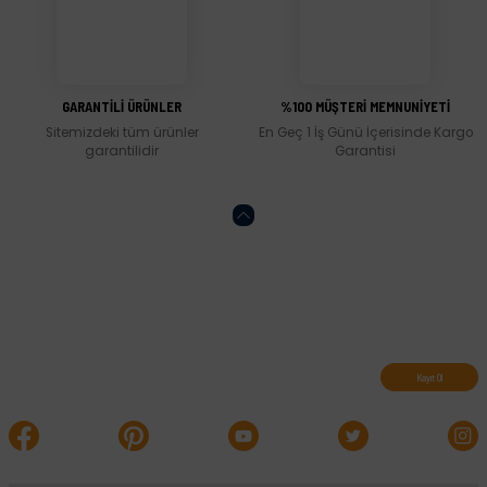
Gönder
GARANTİLİ ÜRÜNLER
%100 MÜŞTERİ MEMNUNİYETİ
Sitemizdeki tüm ürünler
En Geç 1 İş Günü İçerisinde Kargo
garantilidir
Garantisi
Abone olun, indirimleri kaçırmayın.
Kayıt Ol