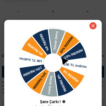
-
+
Sepete Ekle
Hızlı Satın Al
Arkadaşına Öner
Fiyatı Düşünce Haber Ver
Paylaş
Ürün Bilgisi
UYUMLU ARAÇ VE MOTOR TIPLERI: Skoda Forman L EM (89-92) Skoda Felicia Pick-Up Skoda Felicia LX - GLX (95-
97) Skoda Felicia Combi Skoda Forman LX YM (93-95) Skoda Felicia 1.3 MPI Skoda Favorit L EM (89-92) Skoda Favorit
LX YM (93-95) Skoda Favorit Pick-Up LX YM (93-95) Skoda Felicia LX - GLX (98-01) YeniYüz Skoda Favorit Pick-Up L
EM (92-93)
Şans Çarkı ! 🍀
Yorumlar