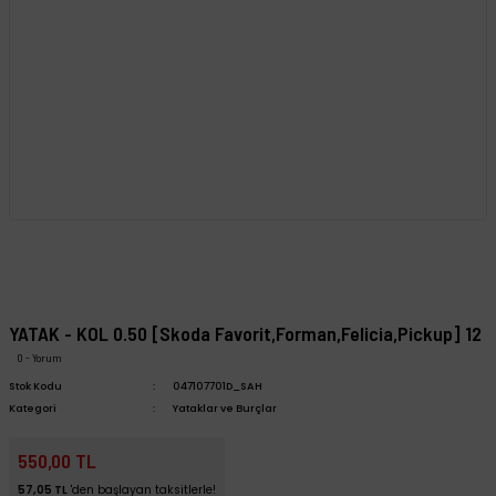
YATAK - KOL 0.50 [Skoda Favorit,Forman,Felicia,Pickup] 12
0 - Yorum
Stok Kodu
047107701D_SAH
Kategori
Yataklar ve Burçlar
550,00 TL
57,05 TL
'den başlayan taksitlerle!