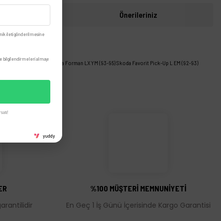
i
Önerileriniz
nik ileti gönderilmesine
 bilgilendirmeleri almayı
t Pick-Up LX YM (93-95) Skoda Forman LX YM (93-95) Skoda Favorit Pick-Up L EM (92-93)
satı!
yuddy
ER
%100 MÜŞTERİ MEMNUNİYETİ
rantilidir
En Geç 1 İş Günü İçerisinde Kargo Garantisi