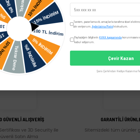
Yorumlar
Taksit Seçenekler
Tanıtım, pazarlama vb. amaçlarla tarafıma ticari elektro
izin veriyorum.
Aydınlatma Metni
'ni okudum.
Paylaştığım bilgilerin
KVKK kapsamında
korunmasını ve
ia 1.3 MPI Skoda Felicia LX - GLX (95-97) Skoda Felicia LX - GLX (98-01) YeniYüz Skoda Favori
kabul ediyorum.
Pick-Up
Çevir Kazan
Şans Çarkı'ndan Hediye Kazanma Fır
üğünüz noktaları öneri formunu kullanarak tarafımıza iletebilirsiniz.
Bu ürüne ilk yorumu siz yapın!
Yorum Yaz
0 GÜVENLİ ALIŞVERİŞ
GARANTİLİ ÜRÜNL
Sertifikası ve 3D Security ile
Sitemizdeki tüm ürünler ga
üvenli Satın Alma