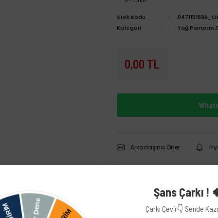
Stok Kodu
047115169B_O
Kategori
Yağ Pompası,
0,00 TL
Whats
Arkadaşına Öner
Fi
Şans Çarkı ! 
Çarkı Çevir👇 Sende Ka