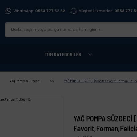
WhatsApp:
0553 777 52 32
Müşteri Hizmetleri:
0553 777 5
TÜM KATEGORİLER
Yağ Pompası,Süzgeci
YAĞ POMPA SÜZGECİ [Skoda Favorit,Forman,Felici
YAĞ POMPA SÜZGECİ 
Favorit,Forman,Felici
0 - Yorum