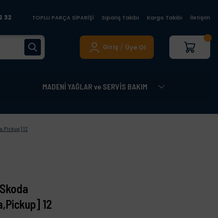
2 32
TOPLU PARÇA SİPARİŞİ
Sipariş Takibi
Kargo Takibi
İletişim
Giriş
Üye Ol
/
MADENİ YAĞLAR ve SERVİS BAKIM
a,Pickup] 12
[Skoda
a,Pickup] 12