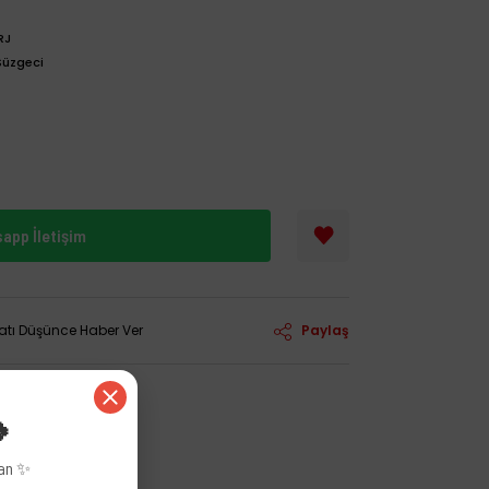
RJ
Süzgeci
app İletişim
yatı Düşünce Haber Ver
Paylaş
🍀
zan ✨