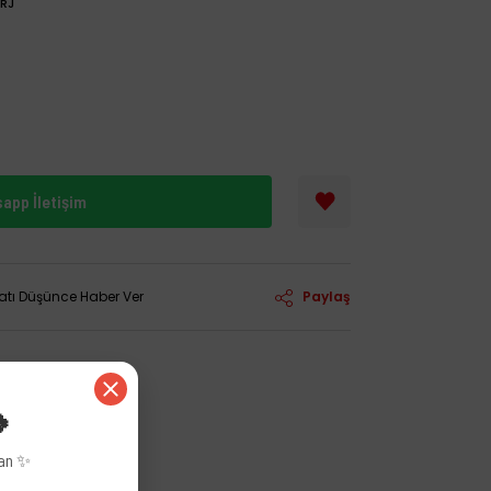
RJ
app İletişim
yatı Düşünce Haber Ver
Paylaş
🍀
zan ✨