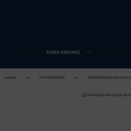
ARABA MARKANIZ
Anasayfa
TÜM KATEGORİLER
MÜŞÜR,SENSÖR ve VALF (Switch