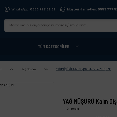
WhatsApp:
0553 777 52 32
Müşteri Hizmetleri:
0553 777 5
TÜM KATEGORİLER
)
Yağ Müşürü
YAĞ MÜŞÜRÜ Kalın Diş [Skoda Fabia AME] 13F
YAĞ MÜŞÜRÜ Kalın Diş
0 - Yorum