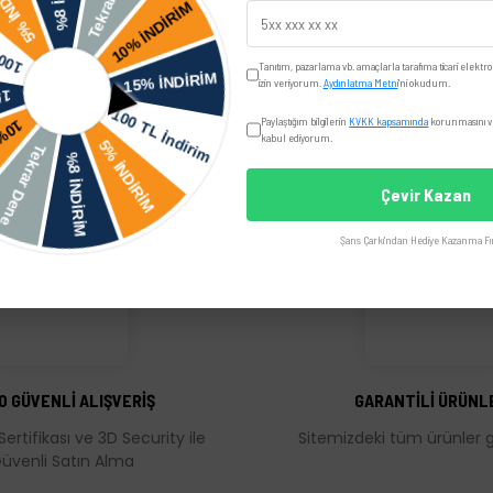
Yorumlar
Taksit Seçenekler
Tanıtım, pazarlama vb. amaçlarla tarafıma ticari elektro
izin veriyorum.
Aydınlatma Metni
'ni okudum.
Paylaştığım bilgilerin
KVKK kapsamında
korunmasını ve
kabul ediyorum.
Çevir Kazan
Şans Çarkı'ndan Hediye Kazanma Fır
üğünüz noktaları öneri formunu kullanarak tarafımıza iletebilirsiniz.
Bu ürüne ilk yorumu siz yapın!
Yorum Yaz
0 GÜVENLİ ALIŞVERİŞ
GARANTİLİ ÜRÜNL
Sertifikası ve 3D Security ile
Sitemizdeki tüm ürünler ga
üvenli Satın Alma