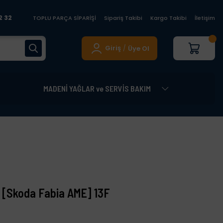
2 32
TOPLU PARÇA SİPARİŞİ
Sipariş Takibi
Kargo Takibi
İletişim
Giriş
Üye Ol
/
MADENİ YAĞLAR ve SERVİS BAKIM
 [Skoda Fabia AME] 13F