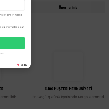
i
Önerileriniz
nik ileti gönderilmesine
 bilgilendirmeleri almayı
satı!
yuddy
ER
%100 MÜŞTERİ MEMNUNİYETİ
rantilidir
En Geç 1 İş Günü İçerisinde Kargo Garantisi