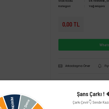
Stok Kodu
047919081B_O
Kategori
Yağ Müşürü
0,00 TL
Whats
Arkadaşına Öner
Fi
Şans Çarkı ! 
Çarkı Çevir👇 Sende Ka