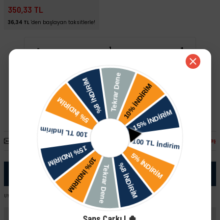
350,33 TL
36,34 TL
'den başlayan taksitlerle!
-
+
Sepete Ekle
Hızlı Satın Al
Arkadaşına Öner
Fiyatı Düşünce Haber Ver
Paylaş
Ürün Bilgisi
UYUMLU ARAÇ VE MOTOR TIPLERI: Skoda Felicia 1.6 MPI ( AEE ) Skoda Fabia - I ( 6Y )
Şans Çarkı ! 🍀
Yorumlar