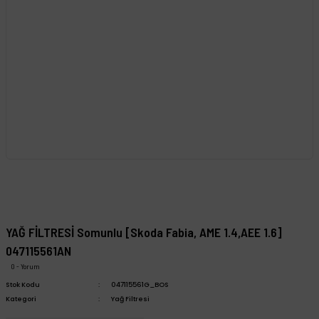
YAĞ FİLTRESİ Somunlu [Skoda Fabia, AME 1.4,AEE 1.6]
047115561AN
0 - Yorum
Stok Kodu
047115561G_BOS
Kategori
Yağ Filtresi