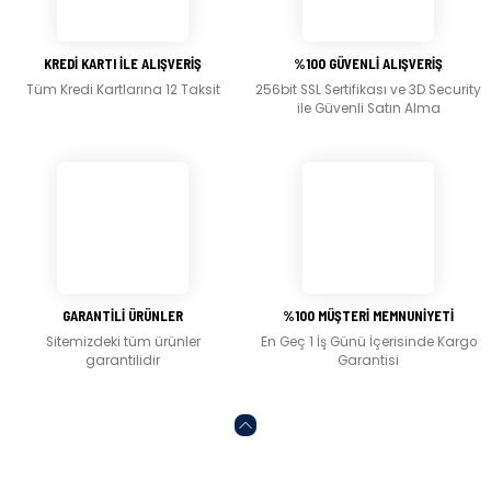
Ürün resmi kalitesiz, bozuk veya görüntülenemiyor.
Ürün açıklamasında eksik bilgiler bulunuyor.
KREDİ KARTI İLE ALIŞVERİŞ
%100 GÜVENLİ ALIŞVERİŞ
Ürün bilgilerinde hatalar bulunuyor.
Tüm Kredi Kartlarına 12 Taksit
256bit SSL Sertifikası ve 3D Security
Ürün fiyatı diğer sitelerden daha pahalı.
ile Güvenli Satın Alma
Bu ürüne benzer farklı alternatifler olmalı.
Gönder
GARANTİLİ ÜRÜNLER
%100 MÜŞTERİ MEMNUNİYETİ
Sitemizdeki tüm ürünler
En Geç 1 İş Günü İçerisinde Kargo
garantilidir
Garantisi