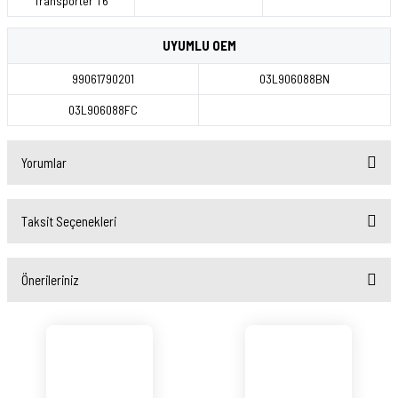
Transporter T6
UYUMLU OEM
99061790201
03L906088BN
03L906088FC
Yorumlar
Taksit Seçenekleri
Bu ürüne ilk yorumu siz yapın!
Önerileriniz
Yorum Yaz
Bu ürünün fiyat bilgisi, resim, ürün açıklamalarında ve diğer konularda yetersiz
gördüğünüz noktaları öneri formunu kullanarak tarafımıza iletebilirsiniz.
Görüş ve önerileriniz için teşekkür ederiz.