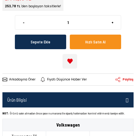
253,78 TL
'den başlayan taksitlerle!
-
+
Sepete Ekle
Hızlı Satın Al
Arkadaşına Öner
Fiyatı Düşünce Haber Ver
Paylaş
Ürün Bilgisi
NOT:
Ürünü satın almadan önce şase numaranız ile sipariş hattımızdan kontrol ettirmeniz tavsiye edilir.
Volkswagen