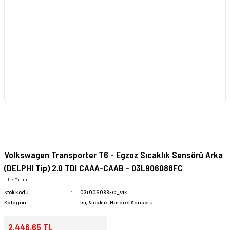
Volkswagen Transporter T6 - Egzoz Sıcaklık Sensörü Arka
(DELPHI Tip) 2.0 TDI CAAA-CAAB - 03L906088FC
0 - Yorum
Stok Kodu
03L906088FC_VIK
Kategori
Isı, Sıcaklık, Hareret Sensörü
2.446,65 TL