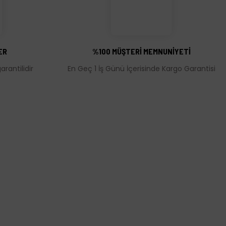
ER
%100 MÜŞTERİ MEMNUNİYETİ
rantilidir
En Geç 1 İş Günü İçerisinde Kargo Garantisi
MÜŞTERİ HİZMETLERİ
leşmesi
İletişim Bilgileri
Üyelik Bilgileri