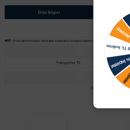
Ürün Bilgisi
NOT:
Ürünü satın almadan önce şase numaranız ile sipariş hattımızdan kontrol ettirmeniz tavs
Transporter T5
7H0711202C
Bu ürünün fiyat bilgisi, resim, ürün açıklamalarında ve diğer konularda yetersiz görd
Görüş ve önerileriniz için teşekkür ederiz.