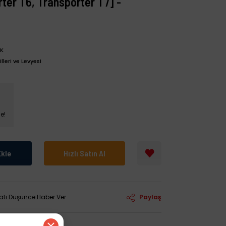
ter T6, Transporter T7] -
IK
lleri ve Levyesi
e!
Ekle
Hızlı Satın Al
yatı Düşünce Haber Ver
Paylaş