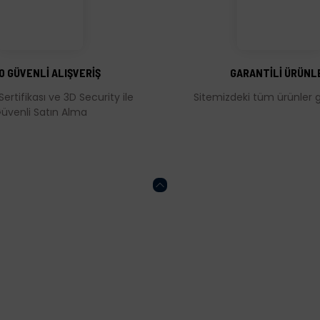
Bu ürüne ilk yorumu siz yapın!
Yorum Yaz
0 GÜVENLİ ALIŞVERİŞ
GARANTİLİ ÜRÜNL
Sertifikası ve 3D Security ile
Sitemizdeki tüm ürünler ga
üvenli Satın Alma
Gönder
HESABIM
ONLİNE ALIŞVERİŞ
Kalite Politikamız
Mesafeli Satış Söz
Sertifikalar
KVKK