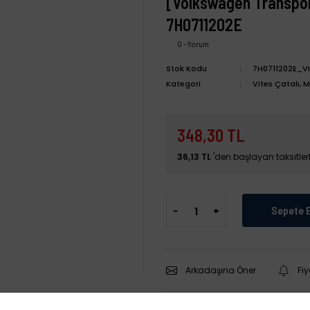
[Volkswagen Transpor
7H0711202E
0 - Yorum
Stok Kodu
7H0711202E_V
Kategori
Vites Çatalı, Mi
348,30 TL
36,13 TL
'den başlayan taksitlerl
-
+
Sepete 
Arkadaşına Öner
Fi