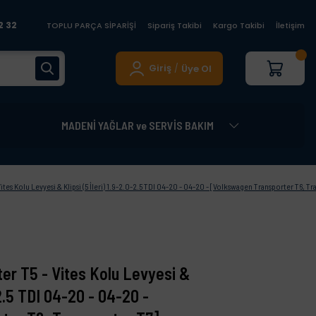
2 32
TOPLU PARÇA SİPARİŞİ
Sipariş Takibi
Kargo Takibi
İletişim
Giriş
Üye Ol
/
MADENİ YAĞLAR ve SERVİS BAKIM
tes Kolu Levyesi & Klipsi (5 İleri) 1.9-2.0-2.5 TDI 04-20 - 04-20 - [Volkswagen Transporter T6, T
er T5 - Vites Kolu Levyesi &
0-2.5 TDI 04-20 - 04-20 -