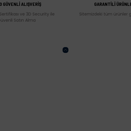
0 GÜVENLİ ALIŞVERİŞ
GARANTİLİ ÜRÜNL
Sertifikası ve 3D Security ile
Sitemizdeki tüm ürünler ga
üvenli Satın Alma
Gönder
HESABIM
ONLİNE ALIŞVERİŞ
Kalite Politikamız
Mesafeli Satış Söz
Sertifikalar
KVKK
İptal ve İade Koşulla
Gizlilik ve Güvenlik P