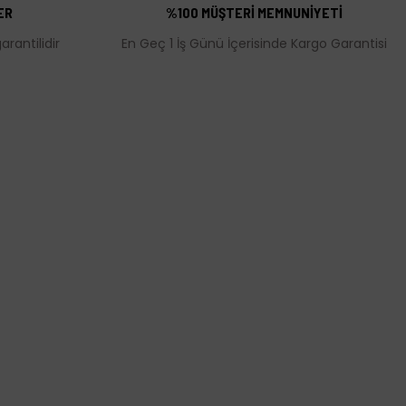
ER
%100 MÜŞTERİ MEMNUNİYETİ
rantilidir
En Geç 1 İş Günü İçerisinde Kargo Garantisi
MÜŞTERİ HİZMETLERİ
leşmesi
İletişim Bilgileri
Üyelik Bilgileri
rı
Puan ve Hediye Çeki Uygulaması
olitikası
Kargo Takibi
Hakkımızda