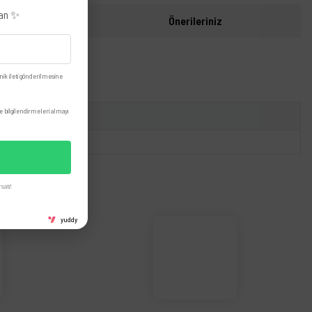
zan ✨
i
Önerileriniz
nik ileti gönderilmesine
 bilgilendirmeleri almayı
satı!
yuddy