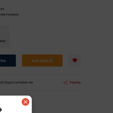
ADL
rolik Pompası
rle!
Ekle
Hızlı Satın Al
yatı Düşünce Haber Ver
Paylaş
🍀