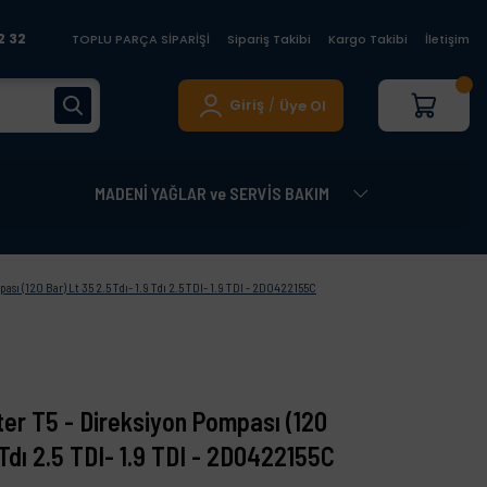
2 32
TOPLU PARÇA SİPARİŞİ
Sipariş Takibi
Kargo Takibi
İletişim
Giriş
Üye Ol
/
MADENİ YAĞLAR ve SERVİS BAKIM
ı (120 Bar) Lt 35 2.5 Tdı- 1.9 Tdı 2.5 TDI- 1.9 TDI - 2D0422155C
er T5 - Direksiyon Pompası (120
9 Tdı 2.5 TDI- 1.9 TDI - 2D0422155C