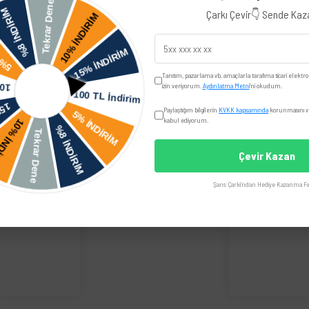
Çarkı Çevir👇 Sende Ka
Yorumlar
Taksit Seçenekler
Tanıtım, pazarlama vb. amaçlarla tarafıma ticari elektro
izin veriyorum.
Aydınlatma Metni
'ni okudum.
iye edilir.
Paylaştığım bilgilerin
KVKK kapsamında
korunmasını ve
Volkswagen
kabul ediyorum.
Çevir Kazan
Şans Çarkı'ndan Hediye Kazanma Fır
üğünüz noktaları öneri formunu kullanarak tarafımıza iletebilirsiniz.
Bu ürüne ilk yorumu siz yapın!
Yorum Yaz