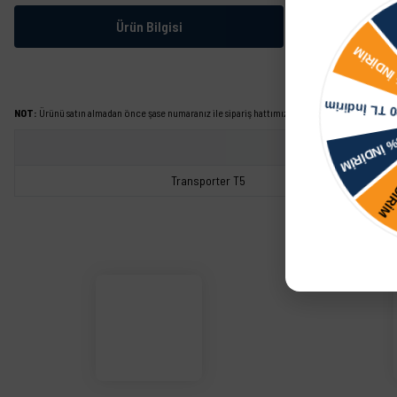
Ürün Bilgisi
NOT:
Ürünü satın almadan önce şase numaranız ile sipariş hattımızdan kontrol ettirmeniz tavs
Transporter T5
Bu ürünün fiyat bilgisi, resim, ürün açıklamalarında ve diğer konularda yetersiz görd
Görüş ve önerileriniz için teşekkür ederiz.
Ürün resmi kalitesiz, bozuk veya görüntülenemiyor.
Ürün açıklamasında eksik bilgiler bulunuyor.