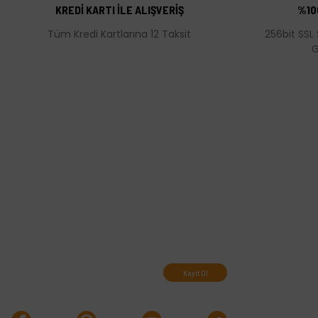
Ürün bilgilerinde hatalar bulunuyor.
KREDİ KARTI İLE ALIŞVERİŞ
%10
Ürün fiyatı diğer sitelerden daha pahalı.
Tüm Kredi Kartlarına 12 Taksit
256bit SSL 
Bu ürüne benzer farklı alternatifler olmalı.
G
Abone olun, indirimleri
kaçırmayın.
Kayıt Ol