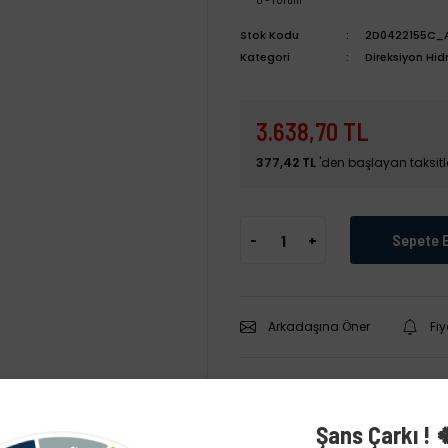
Stok Kodu
2D0422155C_
Kategori
Direksiyon Hid
3.638,70 TL
377,42 TL
'den başlayan taksitle
-
+
Sepete 
Arkadaşına Öner
Fi
Şans Çarkı ! 