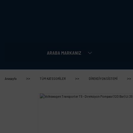
ARABA MARKANIZ
Anasayfa
TÜM KATEGORİLER
DİREKSİYON SİSTEMİ