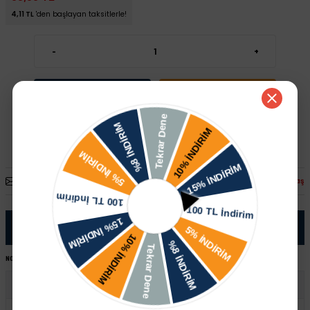
4,11 TL
'den başlayan taksitlerle!
-
+
Sepete Ekle
Hızlı Satın Al
Arkadaşına Öner
Fiyatı Düşünce Haber Ver
Paylaş
Ürün Bilgisi
NOT:
Ürünü satın almadan önce şase numaranız ile sipariş hattımızdan kontrol ettirmeniz tavsiye edilir.
Volkswagen