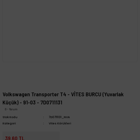
Volkswagen Transporter T4 - VİTES BURCU (Yuvarlak
Küçük) - 91-03 - 7D0711131
0 - Yorum
Stok Kodu
7D0711131_NVA
Kategori
Vites Körükleri
39,60 TL