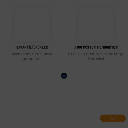
Gönder
GARANTİLİ ÜRÜNLER
%100 MÜŞTERİ MEMNUNİYETİ
Sitemizdeki tüm ürünler
En Geç 1 İş Günü İçerisinde Kargo
garantilidir
Garantisi
Abone olun, indirimleri kaçırmayın.
Kayıt Ol