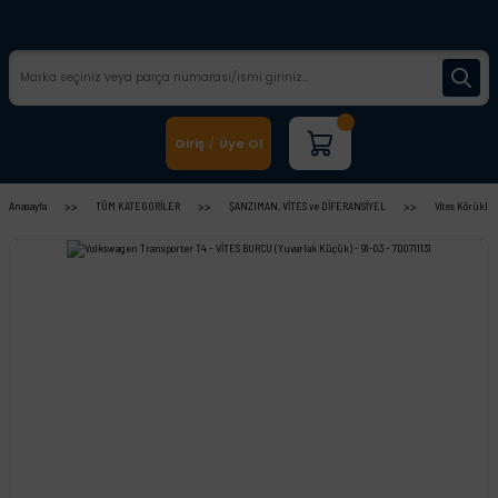
Giriş
Üye Ol
/
Anasayfa
TÜM KATEGORİLER
ŞANZIMAN, VİTES ve DİFERANSİYEL
Vites Körükler