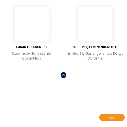
Gönder
GARANTİLİ ÜRÜNLER
%100 MÜŞTERİ MEMNUNİYETİ
Sitemizdeki tüm ürünler
En Geç 1 İş Günü İçerisinde Kargo
garantilidir
Garantisi
Abone olun, indirimleri kaçırmayın.
Kayıt Ol