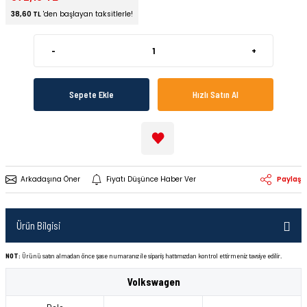
38,60 TL
'den başlayan taksitlerle!
-
+
Sepete Ekle
Hızlı Satın Al
Arkadaşına Öner
Fiyatı Düşünce Haber Ver
Paylaş
Ürün Bilgisi
NOT:
Ürünü satın almadan önce şase numaranız ile sipariş hattımızdan kontrol ettirmeniz tavsiye edilir.
Volkswagen