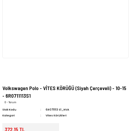
Volkswagen Polo - VİTES KÖRÜĞÜ (Siyah Çerçeveli) - 10-15
- 6R0711113S1
0 - Yorum
Stok Kodu
6R0711113 S1_NVA
Kategori
Vites Körükleri
372,15 TL