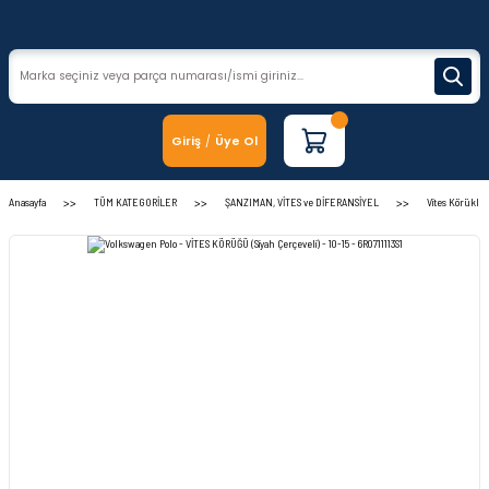
Giriş
Üye Ol
/
Anasayfa
TÜM KATEGORİLER
ŞANZIMAN, VİTES ve DİFERANSİYEL
Vites Körükler