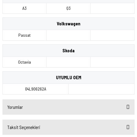
A3
Q3
Volkswagen
Passat
Skoda
Octavia
UYUMLU OEM
04L906262A
Yorumlar
Taksit Seçenekleri
Bu ürüne ilk yorumu siz yapın!