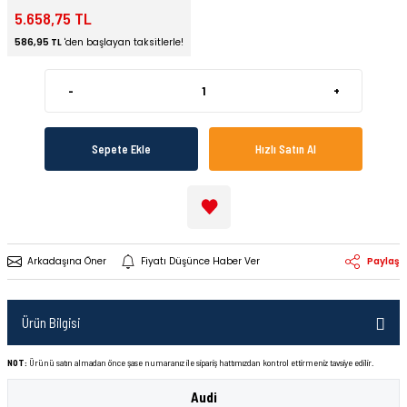
5.658,75 TL
586,95 TL
'den başlayan taksitlerle!
-
+
Sepete Ekle
Hızlı Satın Al
Arkadaşına Öner
Fiyatı Düşünce Haber Ver
Paylaş
Ürün Bilgisi
NOT:
Ürünü satın almadan önce şase numaranız ile sipariş hattımızdan kontrol ettirmeniz tavsiye edilir.
Audi