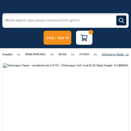
Giriş
Üye Ol
/
Anasayfa
ARABA MARKANIZ
SKODA
OCTAVIA
Volkswagen Passat - Lambd