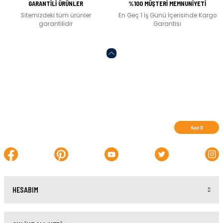
GARANTİLİ ÜRÜNLER
%100 MÜŞTERİ MEMNUNİYETİ
Sitemizdeki tüm ürünler
En Geç 1 İş Günü İçerisinde Kargo
garantilidir
Garantisi
Abone olun, indirimleri kaçırmayın.
Kayıt Ol
HESABIM