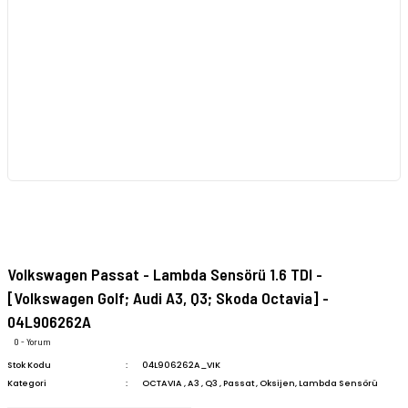
Volkswagen Passat - Lambda Sensörü 1.6 TDI -
[Volkswagen Golf; Audi A3, Q3; Skoda Octavia] -
04L906262A
0 - Yorum
Stok Kodu
04L906262A_VIK
Kategori
OCTAVIA
,
A3
,
Q3
,
Passat
,
Oksijen, Lambda Sensörü