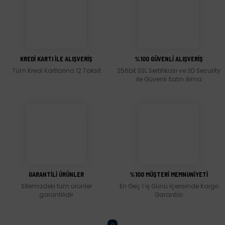
Görüş ve önerileriniz için teşekkür ederiz.
Ürün resmi kalitesiz, bozuk veya görüntülenemiyor.
Ürün açıklamasında eksik bilgiler bulunuyor.
KREDİ KARTI İLE ALIŞVERİŞ
%100 GÜVENLİ ALIŞVERİŞ
Ürün bilgilerinde hatalar bulunuyor.
Tüm Kredi Kartlarına 12 Taksit
256bit SSL Sertifikası ve 3D Security
Ürün fiyatı diğer sitelerden daha pahalı.
ile Güvenli Satın Alma
Bu ürüne benzer farklı alternatifler olmalı.
Gönder
GARANTİLİ ÜRÜNLER
%100 MÜŞTERİ MEMNUNİYETİ
Sitemizdeki tüm ürünler
En Geç 1 İş Günü İçerisinde Kargo
garantilidir
Garantisi