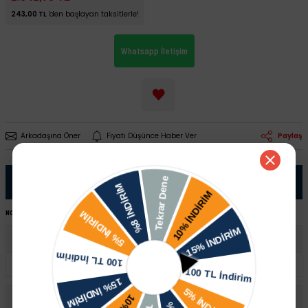
243,00 TL
'den başlayan taksitlerle!
Whatsapp İletişim
Arkadaşına Öner
Fiyatı Düşünce Haber Ver
Paylaş
Ürün Bilgisi
NOT:
Ürünü satın almadan önce şase numaranız ile sipariş hattımızdan kontrol ettirmeniz tavsiye edilir.
Volkswagen
Passat
Audi