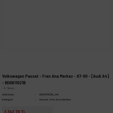
Volkswagen Passat - Fren Ana Merkez - 97-00 - [Audi A4]
- 8D0611021B
0 - Yorum
Stok Kodu
8D0611021B_VIK
Kategori
Passat
,
Fren Ana Merkez
2.342,70 TL