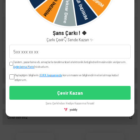
A4
UYUMLU OEM
Şans Çarkı ! 🍀
66110038801
010521
Çarkı Çevir👇 Sende Kazan ✨
8D0611021A
8D0611021B
99635591000
MC1424
Tanıtım, pazarlama vb. amaçlarla tarafıma ticari elektronik ileti gönderilmesine izin veriyorum.
Aydınlatma Metni
'ni okudum.
Yorumlar
Paylaştığım bilgilerin
KVKK kapsamında
korunmasını ve bilgilendirmeleri almayı kabul
ediyorum.
Çevir Kazan
Taksit Seçenekleri
Bu ürüne ilk yorumu siz yapın!
Şans Çarkı'ndan Hediye Kazanma Fırsatı!
yuddy
Önerileriniz
Yorum Yaz
Bu ürünün fiyat bilgisi, resim, ürün açıklamalarında ve diğer konularda yetersiz
gördüğünüz noktaları öneri formunu kullanarak tarafımıza iletebilirsiniz.