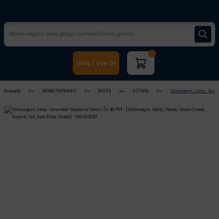
Giriş
Üye Ol
/
Anasayfa
ARABA MARKANIZ
SKODA
OCTAVIA
Volkswagen Jetta - Amorti