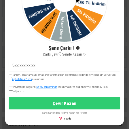
Volkswagen
Passat
Touareg
Skoda
Octavia
Superb
Yeti
Şans Çarkı ! 🍀
Seat
Çarkı Çevir👇 Sende Kazan ✨
Toledo
Tanıtım, pazarlama vb. amaçlarla tarafıma ticari elektronik ileti gönderilmesine izin veriyorum.
UYUMLU OEM
Aydınlatma Metni
'ni okudum.
Paylaştığım bilgilerin
KVKK kapsamında
korunmasını ve bilgilendirmeleri almayı kabul
1K0412303H
ediyorum.
Çevir Kazan
Yorumlar
Şans Çarkı'ndan Hediye Kazanma Fırsatı!
yuddy
Taksit Seçenekleri
Bu ürüne ilk yorumu siz yapın!