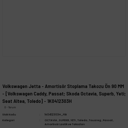
Volkswagen Jetta - Amortisör Stoplama Takozu Ön 90 MM
- [Volkswagen Caddy, Passat; Skoda Octavia, Superb, Yeti;
Seat Altea, Toledo] - 1K0412303H
0 - Yorum
Stok Kodu
1K0412303H_FBI
Kategori
OCTAVIA
,
SUPERB
,
YETI
,
Toledo
,
Touareg
,
Passat
,
Amortisör Lastik ve Takozları