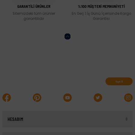
GARANTİLİ ÜRÜNLER
%100 MÜŞTERİ MEMNUNİYETİ
Sitemizdeki tüm ürünler
En Geç 1 İş Günü İçerisinde Kargo
garantilidir
Garantisi
Abone olun, indirimleri kaçırmayın.
Kayıt Ol
HESABIM