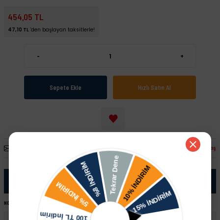
454,05 TL
47,10 TL
'den başlayan taksitlerle!
-
+
Sepete Ekle
Hızlı Satın Al
Arkadaşına Öner
Fiyatı Düşünce Haber Ver
Paylaş
Ürün Bilgisi
NOT:
Ürünü satın almadan önce şase numaranız ile sipariş hattımızdan kontrol ettirmeniz tavsiye edilir.