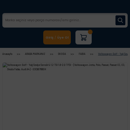
Giriş
Üye Ol
/
Anasayfa
ARABA MARKANIZ
SKODA
FABIA
Volkswagen Golf - Yağ Seviye