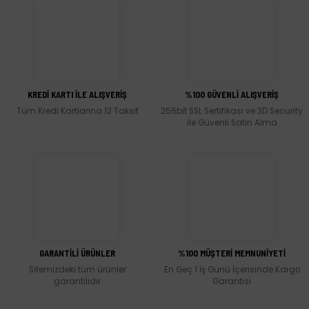
gördüğünüz noktaları öneri formunu kullanarak tarafımıza iletebilirsiniz.
Görüş ve önerileriniz için teşekkür ederiz.
Ürün resmi kalitesiz, bozuk veya görüntülenemiyor.
Ürün açıklamasında eksik bilgiler bulunuyor.
KREDİ KARTI İLE ALIŞVERİŞ
%100 GÜVENLİ ALIŞVERİŞ
Ürün bilgilerinde hatalar bulunuyor.
Tüm Kredi Kartlarına 12 Taksit
256bit SSL Sertifikası ve 3D Security
Ürün fiyatı diğer sitelerden daha pahalı.
ile Güvenli Satın Alma
Bu ürüne benzer farklı alternatifler olmalı.
Gönder
GARANTİLİ ÜRÜNLER
%100 MÜŞTERİ MEMNUNİYETİ
Sitemizdeki tüm ürünler
En Geç 1 İş Günü İçerisinde Kargo
garantilidir
Garantisi