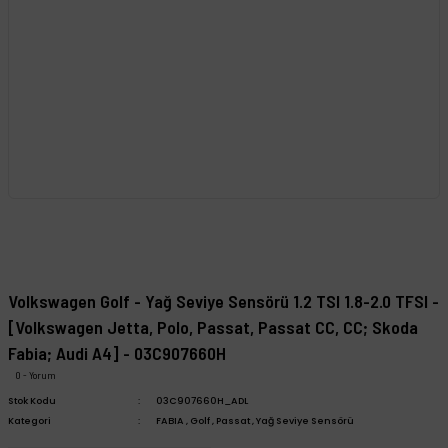
Volkswagen Golf - Yağ Seviye Sensörü 1.2 TSI 1.8-2.0 TFSI -
[Volkswagen Jetta, Polo, Passat, Passat CC, CC; Skoda
Fabia; Audi A4] - 03C907660H
0 - Yorum
Stok Kodu
03C907660H_ADL
Kategori
FABIA
,
Golf
,
Passat
,
Yağ Seviye Sensörü