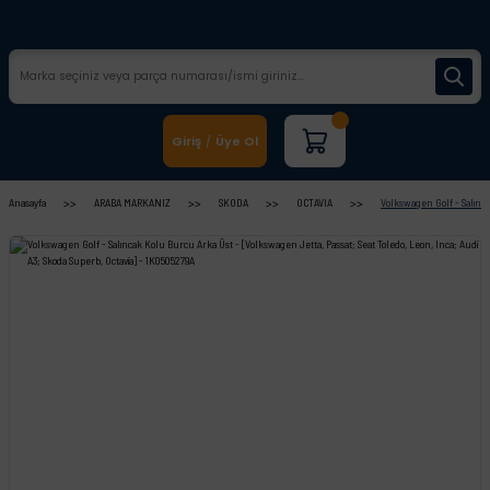
Giriş
Üye Ol
/
Anasayfa
ARABA MARKANIZ
SKODA
OCTAVIA
Volkswagen Golf - Salınca