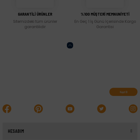
Gönder
GARANTİLİ ÜRÜNLER
%100 MÜŞTERİ MEMNUNİYETİ
Sitemizdeki tüm ürünler
En Geç 1 İş Günü İçerisinde Kargo
garantilidir
Garantisi
Abone olun, indirimleri kaçırmayın.
Kayıt Ol
HESABIM