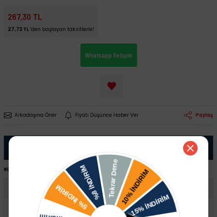
267,30 TL
27,73 TL
'den başlayan taksitlerle!
Whatsapp İletişim
Arkadaşına Öner
Fiyatı Düşünce Haber Ver
Paylaş
Ürün Bilgisi
NOT:
Ürünü satın almadan önce şase numaranız ile sipariş hattımızdan kontrol ettirmeniz tavsiye edilir.
Seat
Inca
Toledo
Leon