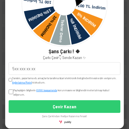
Audi
A3
Volkswagen
Golf
Passat
Şans Çarkı ! 🍀
Çarkı Çevir👇 Sende Kazan ✨
Skoda
Superb
Octavia
Tanıtım, pazarlama vb. amaçlarla tarafıma ticari elektronik ileti gönderilmesine izin veriyorum.
Aydınlatma Metni
'ni okudum.
UYUMLU OEM
Paylaştığım bilgilerin
KVKK kapsamında
korunmasını ve bilgilendirmeleri almayı kabul
1K0505279A
ediyorum.
Çevir Kazan
Yorumlar
Şans Çarkı'ndan Hediye Kazanma Fırsatı!
yuddy