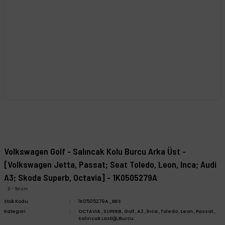
Volkswagen Golf - Salıncak Kolu Burcu Arka Üst -
[Volkswagen Jetta, Passat; Seat Toledo, Leon, Inca; Audi
A3; Skoda Superb, Octavia] - 1K0505279A
0 - Yorum
Stok Kodu
1K0505279A_BRS
Kategori
OCTAVIA
,
SUPERB
,
Golf
,
A3
,
İnca
,
Toledo
,
Leon
,
Passat
,
Salıncak Lastiği,Burcu