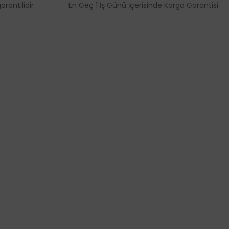
rantilidir
En Geç 1 İş Günü İçerisinde Kargo Garantisi
MÜŞTERİ HİZMETLERİ
leşmesi
İletişim Bilgileri
Üyelik Bilgileri
rı
Puan ve Hediye Çeki Uygulaması
olitikası
Kargo Takibi
Hakkımızda