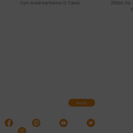
Tüm Kredi Kartlarına 12 Taksit
256bit SSL 
Bu ürüne benzer farklı alternatifler olmalı.
G
Abone olun, indirimleri
kaçırmayın.
Kayıt Ol