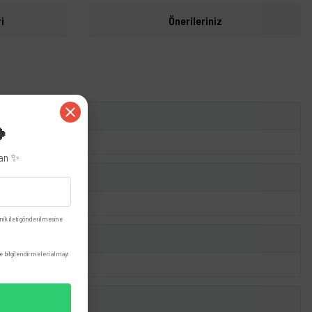
i
Önerileriniz
🍀
zan ✨
nik ileti gönderilmesine
 bilgilendirmeleri almayı