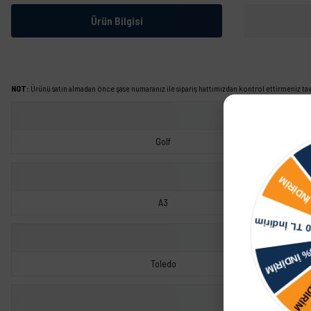
Ürün Bilgisi
NOT:
Ürünü satın almadan önce şase numaranız ile sipariş hattımızdan kontrol ettirmeniz tavs
Golf
A3
Toledo