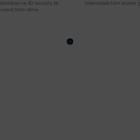
Sertifikası ve 3D Security ile
Sitemizdeki tüm ürünler ga
üvenli Satın Alma
Gönder
HESABIM
ONLİNE ALIŞVERİŞ
Kalite Politikamız
Mesafeli Satış Söz
Sertifikalar
KVKK
İptal ve İade Koşulla
Gizlilik ve Güvenlik P