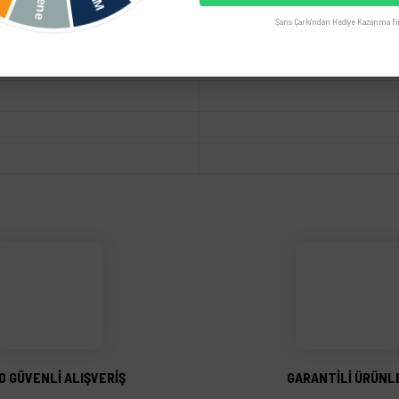
Şans Çarkı'ndan Hediye Kazanma Fır
UYUMLU OEM
üğünüz noktaları öneri formunu kullanarak tarafımıza iletebilirsiniz.
Bu ürüne ilk yorumu siz yapın!
Yorum Yaz
0 GÜVENLİ ALIŞVERİŞ
GARANTİLİ ÜRÜNL