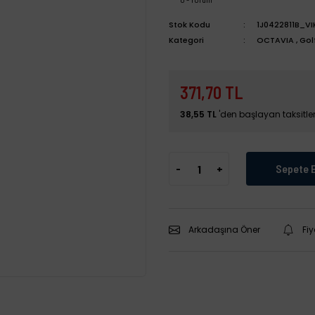
Stok Kodu
1J0422811B_VI
Kategori
OCTAVIA
,
Gol
371,70 TL
38,55 TL
'den başlayan taksitler
-
+
Sepete 
Arkadaşına Öner
Fi