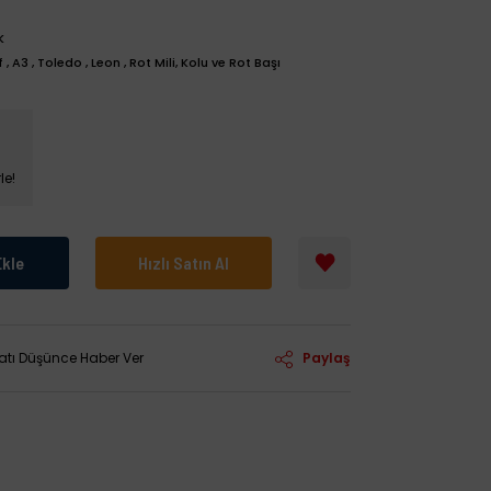
K
f
,
A3
,
Toledo
,
Leon
,
Rot Mili, Kolu ve Rot Başı
le!
Ekle
Hızlı Satın Al
yatı Düşünce Haber Ver
Paylaş