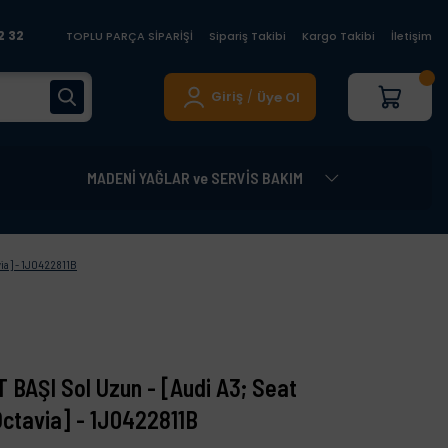
2 32
TOPLU PARÇA SİPARİŞİ
Sipariş Takibi
Kargo Takibi
İletişim
Giriş
Üye Ol
/
MADENİ YAĞLAR ve SERVİS BAKIM
ia] - 1J0422811B
 BAŞI Sol Uzun - [Audi A3; Seat
ctavia] - 1J0422811B