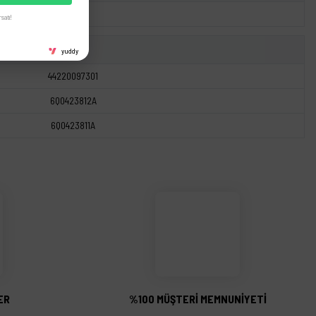
satı!
yuddy
44220097301
6Q0423812A
6Q0423811A
ER
%100 MÜŞTERİ MEMNUNİYETİ