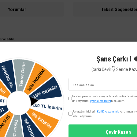
Yorumlar
Taksit Seçenekler
iye edilir.
Volkswagen
Şans Çarkı ! 
Çarkı Çevir👇 Sende Ka
Audi
Tanıtım, pazarlama vb. amaçlarla tarafıma ticari elektro
izin veriyorum.
Aydınlatma Metni
'ni okudum.
Seat
Paylaştığım bilgilerin
KVKK kapsamında
korunmasını ve
Leon
kabul ediyorum.
Çevir Kazan
Skoda