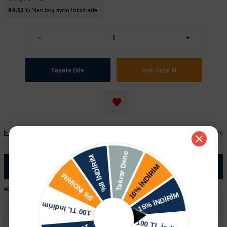
84,53 TL
'den başlayan taksitlerle!
-
+
Sepete Ekle
Hızlı Satın Al
Arkadaşına Öner
Fiyatı Düşünce Haber Ver
Paylaş
Ürün Bilgisi
NOT:
Ürünü satın almadan önce şase numaranız ile sipariş hattımızdan kontrol ettirmeniz tavsiye edilir.
Volkswagen