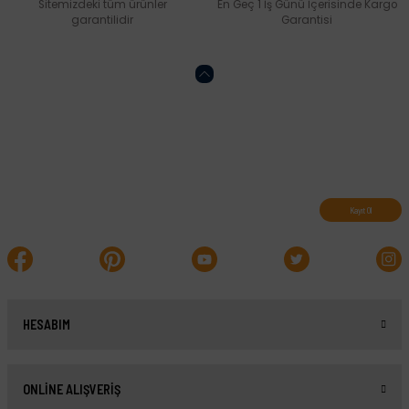
Sitemizdeki tüm ürünler
En Geç 1 İş Günü İçerisinde Kargo
garantilidir
Garantisi
Abone olun, indirimleri kaçırmayın.
Kayıt Ol
HESABIM
ONLİNE ALIŞVERİŞ