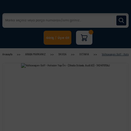
Giriş
Üye Ol
/
Anasayfa
ARABA MARKANIZ
SKODA
OCTAVIA
Volkswagen Golf - Helezon