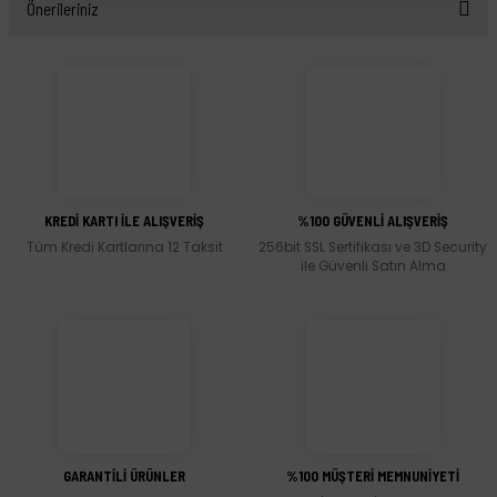
Önerileriniz
Yorum Yaz
Bu ürünün fiyat bilgisi, resim, ürün açıklamalarında ve diğer konularda yetersiz
gördüğünüz noktaları öneri formunu kullanarak tarafımıza iletebilirsiniz.
Görüş ve önerileriniz için teşekkür ederiz.
Ürün resmi kalitesiz, bozuk veya görüntülenemiyor.
Ürün açıklamasında eksik bilgiler bulunuyor.
KREDİ KARTI İLE ALIŞVERİŞ
%100 GÜVENLİ ALIŞVERİŞ
Ürün bilgilerinde hatalar bulunuyor.
Tüm Kredi Kartlarına 12 Taksit
256bit SSL Sertifikası ve 3D Security
Ürün fiyatı diğer sitelerden daha pahalı.
ile Güvenli Satın Alma
Bu ürüne benzer farklı alternatifler olmalı.
Gönder
GARANTİLİ ÜRÜNLER
%100 MÜŞTERİ MEMNUNİYETİ