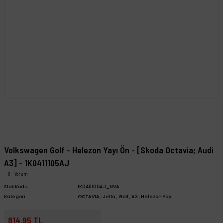
Volkswagen Golf - Helezon Yayı Ön - [Skoda Octavia; Audi
A3] - 1K0411105AJ
0 - Yorum
Stok Kodu
1K0411105AJ_NVA
Kategori
OCTAVIA
,
Jetta
,
Golf
,
A3
,
Helezon Yayı
814,95 TL