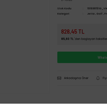
Stok Kodu
191698151G_VI
Kategori
Jetta
,
Golf
,
F
828,45 TL
85,93 TL
'den başlayan taksitler
Whats
Arkadaşına Öner
Fi