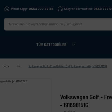
WhatsApp:
0553 777 52 32
Müşteri Hizmetleri:
0553 777 5
TÜM KATEGORİLER
Jetta
Volkswagen Golf - Fren Balatası Ön [Volkswagen Jetta] - 191698151G
Volkswagen Golf - Fr
- 191698151G
0 - Yorum