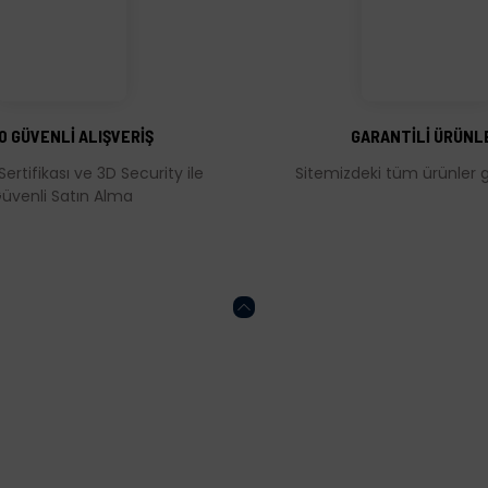
Bu ürüne ilk yorumu siz yapın!
Yorum Yaz
0 GÜVENLİ ALIŞVERİŞ
GARANTİLİ ÜRÜNL
Sertifikası ve 3D Security ile
Sitemizdeki tüm ürünler ga
üvenli Satın Alma
Gönder
HESABIM
ONLİNE ALIŞVERİŞ
Kalite Politikamız
Mesafeli Satış Söz