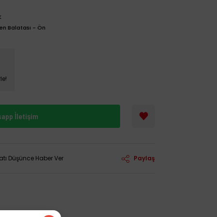
K
ren Balatası - Ön
le!
app İletişim
yatı Düşünce Haber Ver
Paylaş