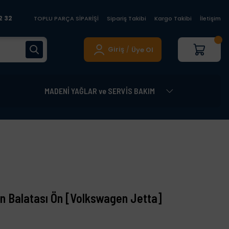
2 32
TOPLU PARÇA SİPARİŞİ
Sipariş Takibi
Kargo Takibi
İletişim
Giriş
Üye Ol
/
MADENİ YAĞLAR ve SERVİS BAKIM
en Balatası Ön [Volkswagen Jetta]