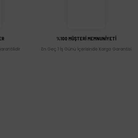
ER
%100 MÜŞTERİ MEMNUNİYETİ
rantilidir
En Geç 1 İş Günü İçerisinde Kargo Garantisi
MÜŞTERİ HİZMETLERİ
leşmesi
İletişim Bilgileri