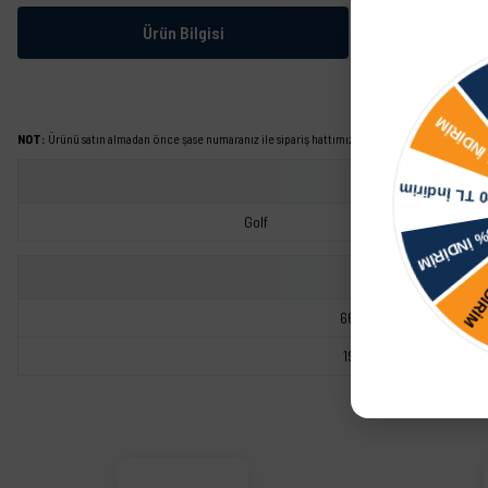
Ürün Bilgisi
NOT:
Ürünü satın almadan önce şase numaranız ile sipariş hattımızdan kontrol ettirmeniz tavs
Golf
66981102101
191698151L
Bu ürünün fiyat bilgisi, resim, ürün açıklamalarında ve diğer konularda yetersiz görd