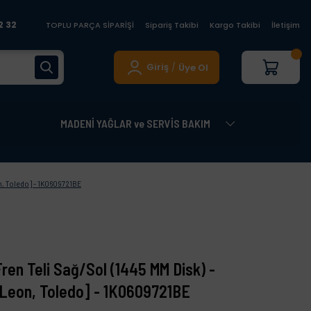
2 32
TOPLU PARÇA SİPARİŞİ
Sipariş Takibi
Kargo Takibi
İletişim
Giriş
Üye Ol
/
MADENİ YAĞLAR ve SERVİS BAKIM
on, Toledo] - 1K0609721BE
ren Teli Sağ/Sol (1445 MM Disk) -
 Leon, Toledo] - 1K0609721BE