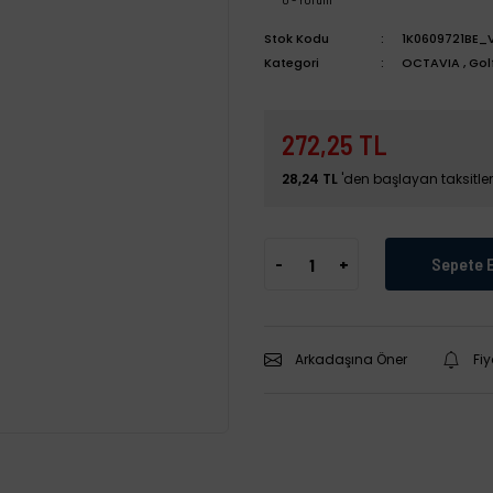
Stok Kodu
1K0609721BE_V
Kategori
OCTAVIA
,
Gol
272,25 TL
28,24 TL
'den başlayan taksitler
-
+
Sepete 
Arkadaşına Öner
Fi