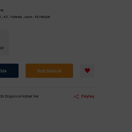
IK
f
,
A3
,
Toledo
,
Leon
,
FİLTRELER
le!
Ekle
Hızlı Satın Al
yatı Düşünce Haber Ver
Paylaş