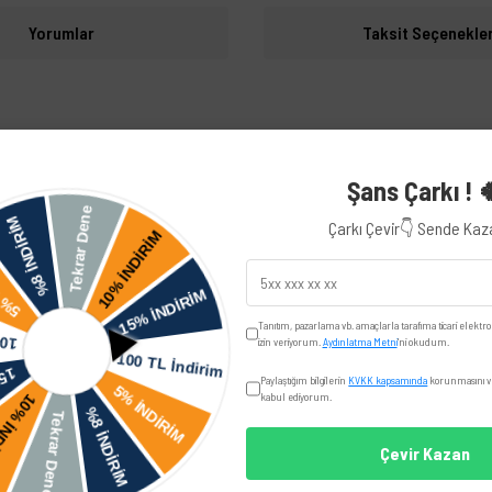
Yorumlar
Taksit Seçenekler
iye edilir.
Volkswagen
Şans Çarkı ! 
Çarkı Çevir👇 Sende Ka
Skoda
Tanıtım, pazarlama vb. amaçlarla tarafıma ticari elektro
izin veriyorum.
Aydınlatma Metni
'ni okudum.
Seat
Paylaştığım bilgilerin
KVKK kapsamında
korunmasını ve
kabul ediyorum.
Toledo
Çevir Kazan
Audi