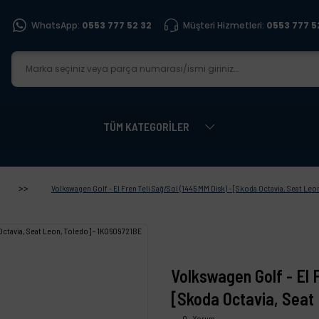
WhatsApp:
0553 777 52 32
Müşteri Hizmetleri:
0553 777 5
TÜM KATEGORİLER
Volkswagen Golf - El Fren Teli Sağ/Sol (1445 MM Disk) - [Skoda Octavia, Seat Le
Volkswagen Golf - El F
[Skoda Octavia, Seat
0 - Yorum