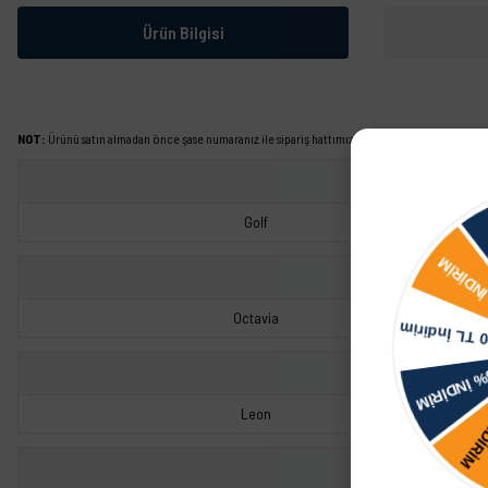
Ürün Bilgisi
NOT:
Ürünü satın almadan önce şase numaranız ile sipariş hattımızdan kontrol ettirmeniz tavs
Golf
Octavia
Leon