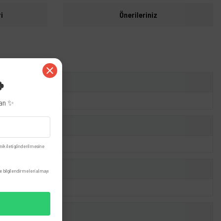
i
Önerileriniz
🍀
zan ✨
nik ileti gönderilmesine
 bilgilendirmeleri almayı