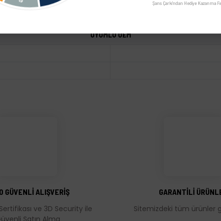
Şans Çarkı'ndan Hediye Kazanma Fır
UYUMLU OEM
üğünüz noktaları öneri formunu kullanarak tarafımıza iletebilirsiniz.
Bu ürüne ilk yorumu siz yapın!
Yorum Yaz
0 GÜVENLİ ALIŞVERİŞ
GARANTİLİ ÜRÜNL
Sertifikası ve 3D Security ile
Sitemizdeki tüm ürünler ga
üvenli Satın Alma