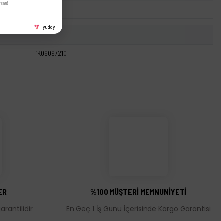
satı!
yuddy
1K0609721Q
ER
%100 MÜŞTERİ MEMNUNİYETİ
rantilidir
En Geç 1 İş Günü İçerisinde Kargo Garantisi