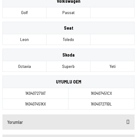
Volkswagen
Golf
Passat
Seat
Leon
Toledo
Skoda
Octavia
Superb
Yeti
UYUMLU OEM
1K0407271AT
1K0407451CX
1K0407451KX
1K0407271BL
Yorumlar