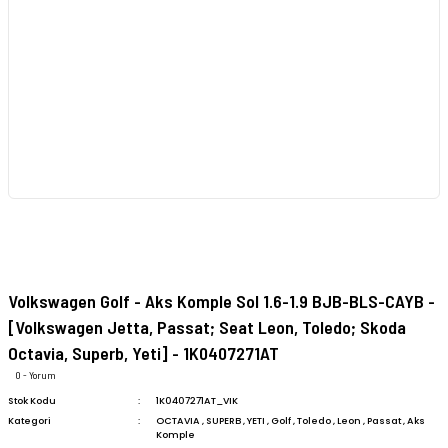
Volkswagen Golf - Aks Komple Sol 1.6-1.9 BJB-BLS-CAYB -
[Volkswagen Jetta, Passat; Seat Leon, Toledo; Skoda
Octavia, Superb, Yeti] - 1K0407271AT
0 - Yorum
Stok Kodu
1K0407271AT_VIK
Kategori
OCTAVIA
,
SUPERB
,
YETI
,
Golf
,
Toledo
,
Leon
,
Passat
,
Aks
Komple