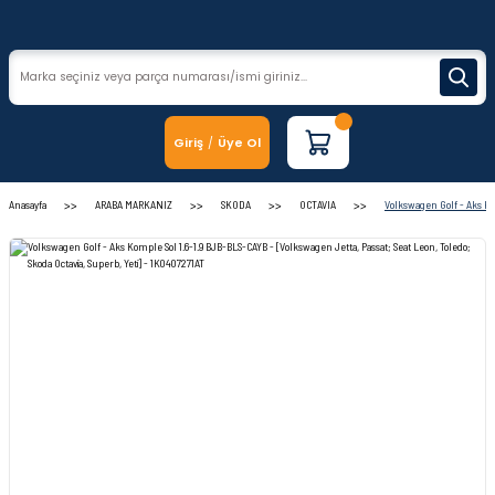
Giriş
Üye Ol
/
Anasayfa
ARABA MARKANIZ
SKODA
OCTAVIA
Volkswagen Golf - Aks Kom