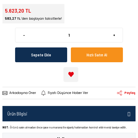
5.623,20 TL
583,27 TL
'den başlayan taksitlerle!
-
+
Sepete Ekle
Hızlı Satın Al
Arkadaşına Öner
Fiyatı Düşünce Haber Ver
Paylaş
Ürün Bilgisi
NOT:
Ürünü satın almadan önce şase numaranız ile sipariş hattımızdan kontrol ettirmeniz tavsiye edilir.