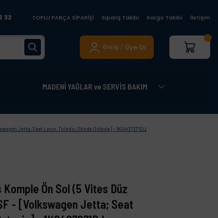
2 32
TOPLU PARÇA SİPARİŞİ
Sipariş Takibi
Kargo Takibi
İletişim
Giriş
Üye Ol
/
MADENİ YAĞLAR ve SERVİS BAKIM
lkswagen Jetta; Seat Leon, Toledo; Skoda Octavia] - 1K0407271DJ
 Komple Ön Sol (5 Vites Düz
SF - [Volkswagen Jetta; Seat