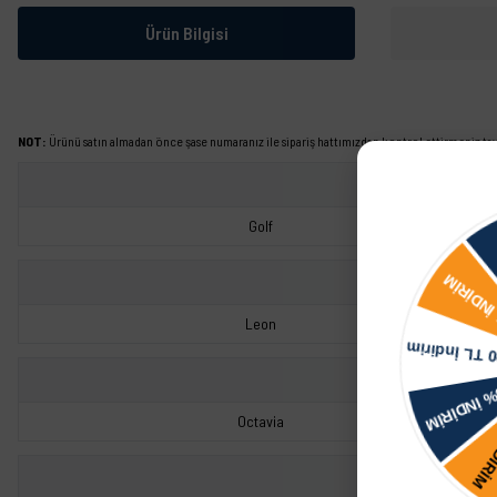
Ürün Bilgisi
NOT:
Ürünü satın almadan önce şase numaranız ile sipariş hattımızdan kontrol ettirmeniz tavs
Golf
Leon
Octavia