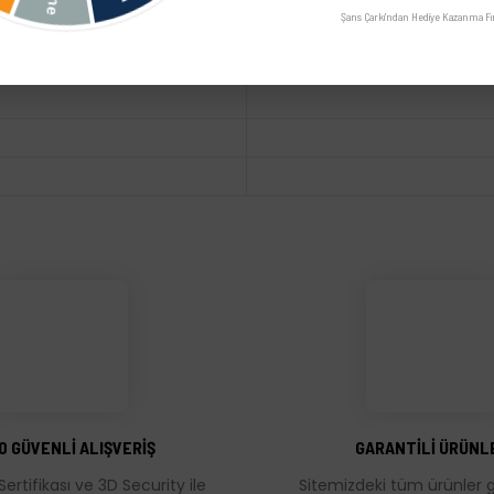
Şans Çarkı'ndan Hediye Kazanma Fır
üğünüz noktaları öneri formunu kullanarak tarafımıza iletebilirsiniz.
Bu ürüne ilk yorumu siz yapın!
Yorum Yaz
0 GÜVENLİ ALIŞVERİŞ
GARANTİLİ ÜRÜNL
Sertifikası ve 3D Security ile
Sitemizdeki tüm ürünler ga