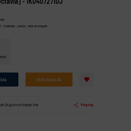
Octavia] - 1K0407271DJ
VIK
f
,
Toledo
,
Leon
,
Aks Komple
rle!
Ekle
Hızlı Satın Al
yatı Düşünce Haber Ver
Paylaş