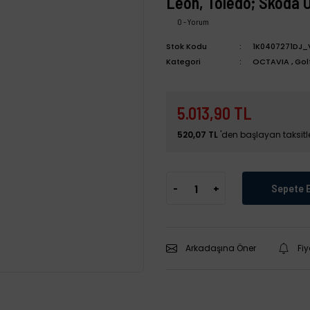
Leon, Toledo; Skoda 
0 - Yorum
Stok Kodu
1K0407271DJ_
Kategori
OCTAVIA
,
Gol
5.013,90 TL
520,07 TL
'den başlayan taksitle
-
+
Sepete 
Arkadaşına Öner
Fi