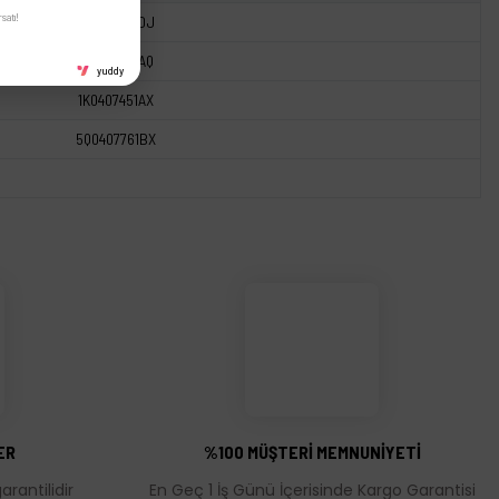
satı!
1K0407271DJ
1K0407271AQ
yuddy
1K0407451AX
5Q0407761BX
ER
%100 MÜŞTERİ MEMNUNİYETİ
rantilidir
En Geç 1 İş Günü İçerisinde Kargo Garantisi