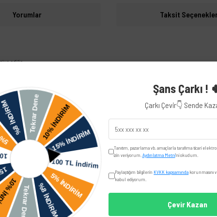
Yorumlar
Taksit Seçenekler
iye edilir.
Volkswagen
Şans Çarkı ! 
Çarkı Çevir👇 Sende Ka
Seat
Toledo
Tanıtım, pazarlama vb. amaçlarla tarafıma ticari elektro
izin veriyorum.
Aydınlatma Metni
'ni okudum.
Skoda
Paylaştığım bilgilerin
KVKK kapsamında
korunmasını ve
kabul ediyorum.
Çevir Kazan
UYUMLU OEM