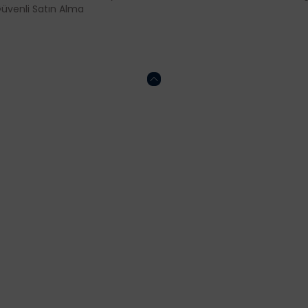
üvenli Satın Alma
Gönder
HESABIM
ONLİNE ALIŞVERİŞ
Kalite Politikamız
Mesafeli Satış Söz
Sertifikalar
KVKK
İptal ve İade Koşulla
Gizlilik ve Güvenlik P