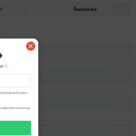
i
Önerileriniz
🍀
zan ✨
nik ileti gönderilmesine
 bilgilendirmeleri almayı