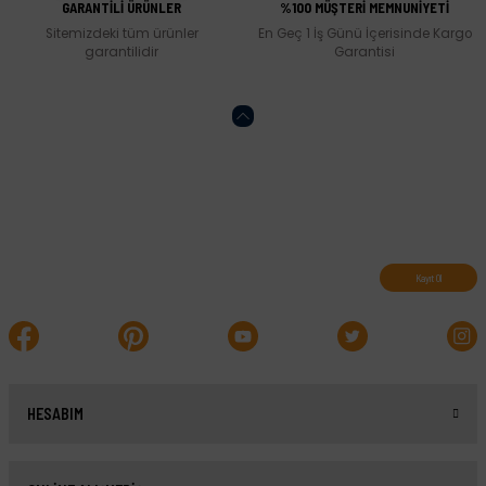
GARANTİLİ ÜRÜNLER
%100 MÜŞTERİ MEMNUNİYETİ
Sitemizdeki tüm ürünler
En Geç 1 İş Günü İçerisinde Kargo
garantilidir
Garantisi
Abone olun, indirimleri kaçırmayın.
Kayıt Ol
HESABIM