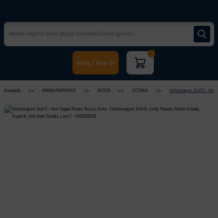
Giriş
Üye Ol
/
Anasayfa
ARABA MARKANIZ
SKODA
OCTAVIA
Volkswagen Golf 5 - Aks Ta