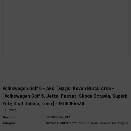
Volkswagen Golf 5 - Aks Taşıyıcı Kovan Burcu Arka -
[Volkswagen Golf 6, Jetta, Passat; Skoda Octavia, Superb,
Yeti; Seat Toledo, Leon] - 1K0505553A
0 - Yorum
Stok Kodu
1K0505553A_BRS
Kategori
OCTAVIA
,
SUPERB
,
YETI
,
Toledo
,
Leon
,
Passat
,
Aks Taşıyıcı