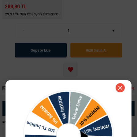
288,90 TL
29,97 TL
'den başlayan taksitlerle!
-
+
Sepete Ekle
Hızlı Satın Al
Arkadaşına Öner
Fiyatı Düşünce Haber Ver
Paylaş
Ürün Bilgisi
NOT:
Ürünü satın almadan önce şase numaranız ile sipariş hattımızdan kontrol ettirmeniz tavsiye edilir.
Volkswagen