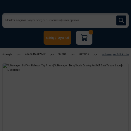
Giriş
Üye Ol
/
Anasayfa
ARABA MARKANIZ
SKODA
OCTAVIA
Volkswagen Golf 4 - Helez