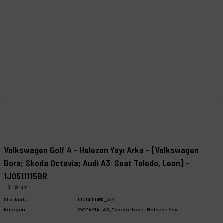
Volkswagen Golf 4 - Helezon Yayı Arka - [Volkswagen
Bora; Skoda Octavia; Audi A3; Seat Toledo, Leon] -
1J0511115BR
0 - Yorum
Stok Kodu
1J0511115BR_VIK
Kategori
OCTAVIA
,
A3
,
Toledo
,
Leon
,
Helezon Yayı