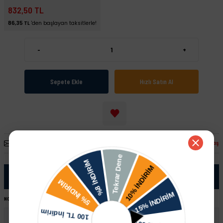
832,50 TL
86,35 TL
'den başlayan taksitlerle!
-
+
Sepete Ekle
Hızlı Satın Al
Arkadaşına Öner
Fiyatı Düşünce Haber Ver
Paylaş
Ürün Bilgisi
NOT:
Ürünü satın almadan önce şase numaranız ile sipariş hattımızdan kontrol ettirmeniz tavsiye edilir.
Skoda