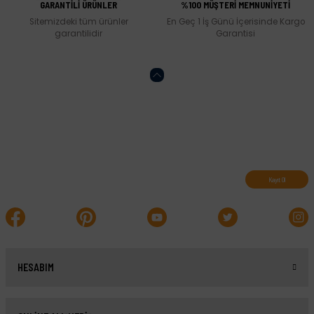
GARANTİLİ ÜRÜNLER
%100 MÜŞTERİ MEMNUNİYETİ
Sitemizdeki tüm ürünler
En Geç 1 İş Günü İçerisinde Kargo
garantilidir
Garantisi
Abone olun, indirimleri kaçırmayın.
Kayıt Ol
HESABIM