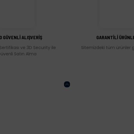
Bu ürüne ilk yorumu siz yapın!
Yorum Yaz
0 GÜVENLİ ALIŞVERİŞ
GARANTİLİ ÜRÜNL
Sertifikası ve 3D Security ile
Sitemizdeki tüm ürünler ga
üvenli Satın Alma
Gönder
HESABIM
ONLİNE ALIŞVERİŞ
Kalite Politikamız
Mesafeli Satış Söz