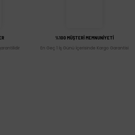
ER
%100 MÜŞTERİ MEMNUNİYETİ
rantilidir
En Geç 1 İş Günü İçerisinde Kargo Garantisi
MÜŞTERİ HİZMETLERİ
leşmesi
İletişim Bilgileri