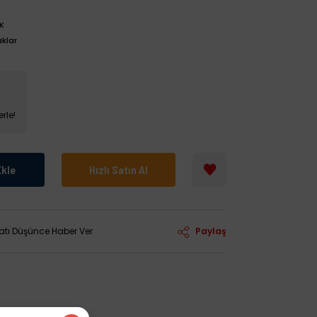
K
klar
rle!
Ekle
Hızlı Satın Al
yatı Düşünce Haber Ver
Paylaş