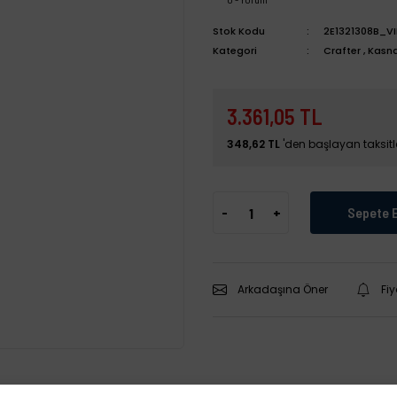
Stok Kodu
2E1321308B_VI
Kategori
Crafter
,
Kasna
3.361,05 TL
348,62 TL
'den başlayan taksitle
-
+
Sepete 
Arkadaşına Öner
Fi