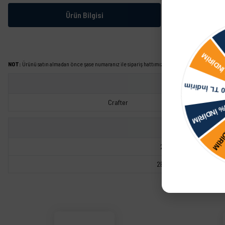
Ürün Bilgisi
NOT:
Ürünü satın almadan önce şase numaranız ile sipariş hattımızdan kontrol ettirmeniz tavs
Crafter
2E1711877
2E1321308B
Bu ürünün fiyat bilgisi, resim, ürün açıklamalarında ve diğer konularda yetersiz görd