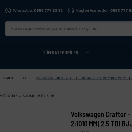
WhatsApp:
0553 777 52 32
Müşteri Hizmetleri:
0553 777 5
TÜM KATEGORİLER
Crafter
Volkswagen Crafter - VİTES TELİ (Uzunluk 1:1066 MM 2:1010 MM) 2.5
Volkswagen Crafter - 
2:1010 MM) 2.5 TDI B
0 - Yorum