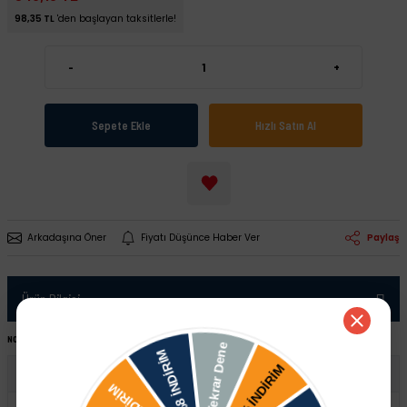
98,35 TL
'den başlayan taksitlerle!
-
+
Sepete Ekle
Hızlı Satın Al
Arkadaşına Öner
Fiyatı Düşünce Haber Ver
Paylaş
Ürün Bilgisi
NOT:
Ürünü satın almadan önce şase numaranız ile sipariş hattımızdan kontrol ettirmeniz tavsiye edilir.
Volkswagen