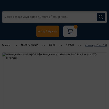
Giriş
Üye Ol
/
Anasayfa
ARABA MARKANIZ
SKODA
OCTAVIA
Volkswagen Bora - Rotil S