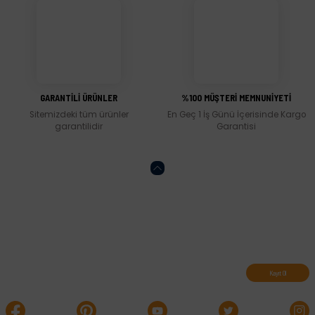
Gönder
GARANTİLİ ÜRÜNLER
%100 MÜŞTERİ MEMNUNİYETİ
Sitemizdeki tüm ürünler
En Geç 1 İş Günü İçerisinde Kargo
garantilidir
Garantisi
Abone olun, indirimleri kaçırmayın.
Kayıt Ol