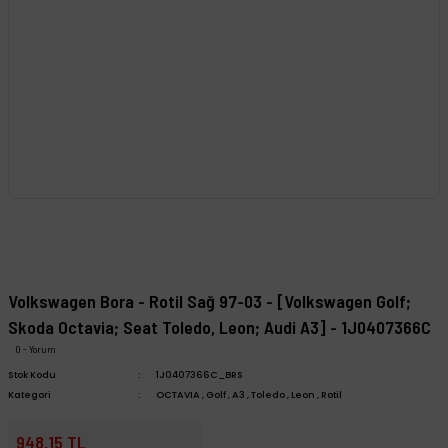
Volkswagen Bora - Rotil Sağ 97-03 - [Volkswagen Golf;
Skoda Octavia; Seat Toledo, Leon; Audi A3] - 1J0407366C
0 - Yorum
Stok Kodu
1J0407366C_BRS
Kategori
OCTAVIA
,
Golf
,
A3
,
Toledo
,
Leon
,
Rotil
948,15 TL