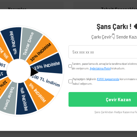
Yorumlar
Taksit Seçenekler
Şans Çarkı ! 
Çarkı Çevir👇 Sende Ka
iye edilir.
Volkswagen
Passat
Tanıtım, pazarlama vb. amaçlarla tarafıma ticari elektro
izin veriyorum.
Aydınlatma Metni
'ni okudum.
Skoda
Paylaştığım bilgilerin
KVKK kapsamında
korunmasını ve
kabul ediyorum.
Çevir Kazan
UYUMLU OEM
Şans Çarkı'ndan Hediye Kazanma Fır