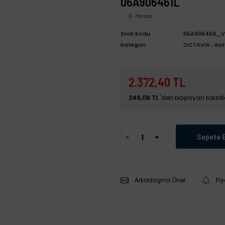
06A906461L
0 - Yorum
Stok Kodu
06A906461L_V
Kategori
OCTAVIA
,
Gol
2.372,40 TL
246,08 TL
'den başlayan taksitle
-
+
Sepete 
Arkadaşına Öner
Fi