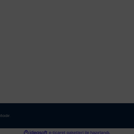
Kalite Politikamız
Mesafeli Satış Söz
Sertifikalar
KVKK
İptal ve İade Koşulla
Gizlilik ve Güvenlik P
ktadır.
ile
ideasoft
e-