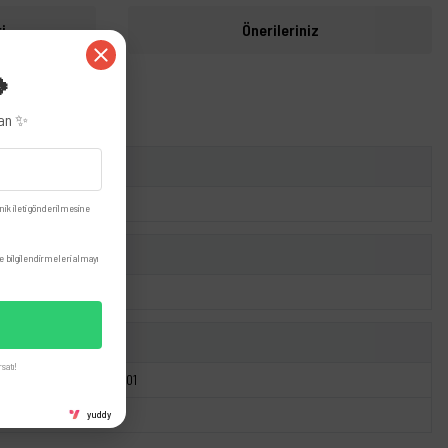
i
Önerileriniz
🍀
zan ✨
nik ileti gönderilmesine
 bilgilendirmeleri almayı
satı!
19060812401
yuddy