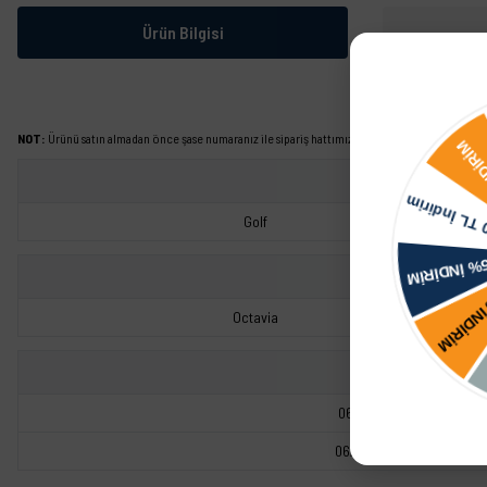
Ürün Bilgisi
NOT:
Ürünü satın almadan önce şase numaranız ile sipariş hattımızdan kontrol ettirmeniz tavs
Golf
Octavia
06A906461L
06A906461LX