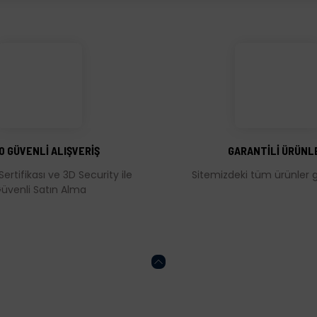
üğünüz noktaları öneri formunu kullanarak tarafımıza iletebilirsiniz.
Bu ürüne ilk yorumu siz yapın!
Yorum Yaz
0 GÜVENLİ ALIŞVERİŞ
GARANTİLİ ÜRÜNL
Sertifikası ve 3D Security ile
Sitemizdeki tüm ürünler ga
üvenli Satın Alma
Gönder
HESABIM
ONLİNE ALIŞVERİŞ