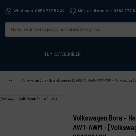
WhatsApp:
0553 777 52 32
Müşteri Hizmetleri:
0553 777 5
TÜM KATEGORİLER
Volkswagen Bora - Hava Akışmetre 1.8 AUQ-AUM-ARX-AWT-AWM - [Volkswagen Golf
Volkswagen Bora - H
AWT-AWM - [Volkswage