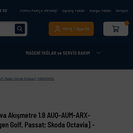
2 32
TOPLU PARÇA SİPARİŞİ
Sipariş Takibi
Kargo Takibi
İletişim
Giriş
Üye Ol
/
MADENİ YAĞLAR ve SERVİS BAKIM
, Passat; Skoda Octavia] - 06A906461L
ava Akışmetre 1.8 AUQ-AUM-ARX-
n Golf, Passat; Skoda Octavia] -