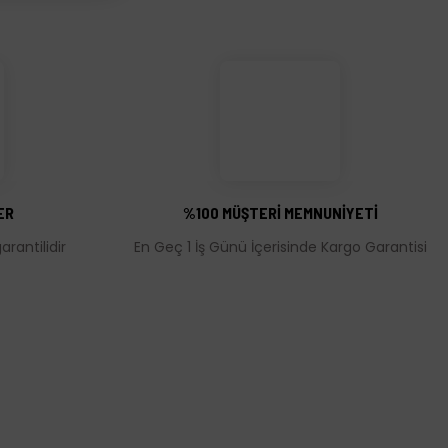
ER
%100 MÜŞTERİ MEMNUNİYETİ
rantilidir
En Geç 1 İş Günü İçerisinde Kargo Garantisi
MÜŞTERİ HİZMETLERİ