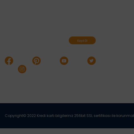
Abone olun, indirimleri
kaçırmayın.
Kayıt Ol
Copyright© 2022 Kredi kartı bilgileriniz 256bit SSL sertifikası ile korunma