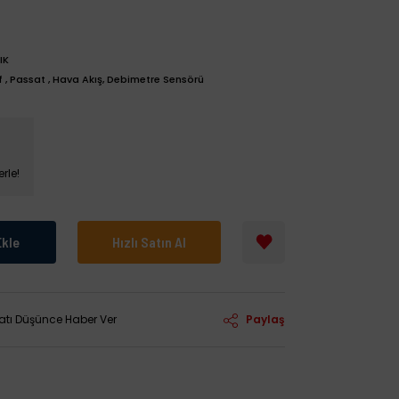
IK
f
,
Passat
,
Hava Akış, Debimetre Sensörü
rle!
Ekle
Hızlı Satın Al
yatı Düşünce Haber Ver
Paylaş