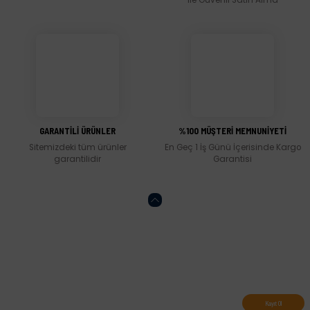
ile Güvenli Satın Alma
Bu ürüne benzer farklı alternatifler olmalı.
Gönder
GARANTİLİ ÜRÜNLER
%100 MÜŞTERİ MEMNUNİYETİ
Sitemizdeki tüm ürünler
En Geç 1 İş Günü İçerisinde Kargo
garantilidir
Garantisi
Abone olun, indirimleri kaçırmayın.
Kayıt Ol