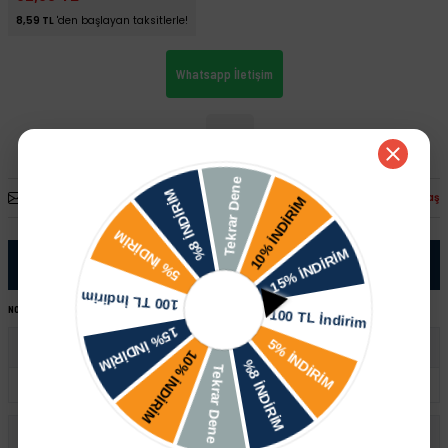
8,59 TL
'den başlayan taksitlerle!
Whatsapp İletişim
Arkadaşına Öner
Fiyatı Düşünce Haber Ver
Paylaş
Ürün Bilgisi
NOT:
Ürünü satın almadan önce şase numaranız ile sipariş hattımızdan kontrol ettirmeniz tavsiye edilir.
Volkswagen
Amarok
Crafter
UYUMLU OEM