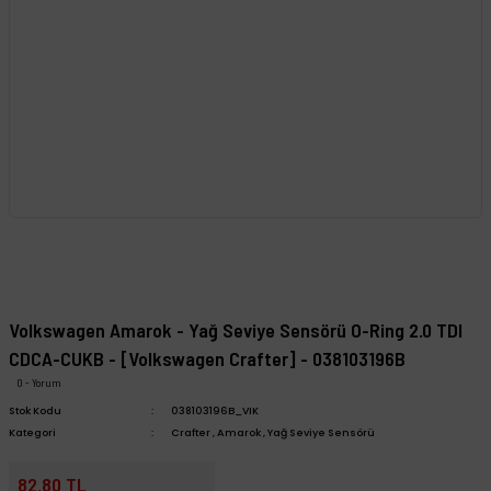
Volkswagen Amarok - Yağ Seviye Sensörü O-Ring 2.0 TDI
CDCA-CUKB - [Volkswagen Crafter] - 038103196B
0 - Yorum
Stok Kodu
038103196B_VIK
Kategori
Crafter
,
Amarok
,
Yağ Seviye Sensörü
82,80 TL