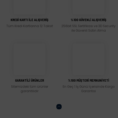
Ürün resmi kalitesiz, bozuk veya görüntülenemiyor.
Ürün açıklamasında eksik bilgiler bulunuyor.
KREDİ KARTI İLE ALIŞVERİŞ
%100 GÜVENLİ ALIŞVERİŞ
Ürün bilgilerinde hatalar bulunuyor.
Tüm Kredi Kartlarına 12 Taksit
256bit SSL Sertifikası ve 3D Security
Ürün fiyatı diğer sitelerden daha pahalı.
ile Güvenli Satın Alma
Bu ürüne benzer farklı alternatifler olmalı.
Gönder
GARANTİLİ ÜRÜNLER
%100 MÜŞTERİ MEMNUNİYETİ
Sitemizdeki tüm ürünler
En Geç 1 İş Günü İçerisinde Kargo
garantilidir
Garantisi