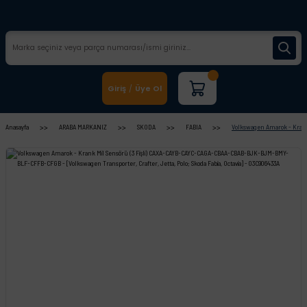
Giriş
Üye Ol
/
Anasayfa
ARABA MARKANIZ
SKODA
FABIA
Volkswagen Amarok - Krank 