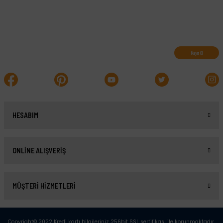
Abone olun, indirimleri kaçırmayın.
Kayıt Ol
HESABIM
ONLİNE ALIŞVERİŞ
MÜŞTERİ HİZMETLERİ
Copyright© 2022 Kredi kartı bilgileriniz 256bit SSL sertifikası ile korunmaktadır.