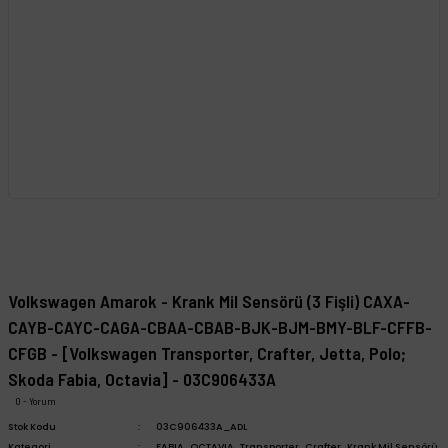
Volkswagen Amarok - Krank Mil Sensörü (3 Fişli) CAXA-
CAYB-CAYC-CAGA-CBAA-CBAB-BJK-BJM-BMY-BLF-CFFB-
CFGB - [Volkswagen Transporter, Crafter, Jetta, Polo;
Skoda Fabia, Octavia] - 03C906433A
0 - Yorum
Stok Kodu
03C906433A_ADL
Kategori
FABIA
,
OCTAVIA
,
Transporter
,
Crafter
,
Krank Mil Sensörü