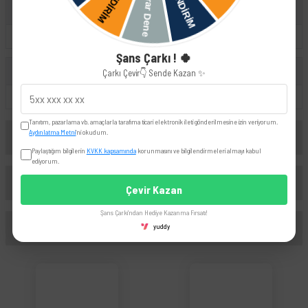
Volkswagen
Transporter
Crafter
Polo
Şans Çarkı ! 🍀
Skoda
Çarkı Çevir👇 Sende Kazan ✨
Fabia
Octavia
Tanıtım, pazarlama vb. amaçlarla tarafıma ticari elektronik ileti gönderilmesine izin veriyorum.
Aydınlatma Metni
'ni okudum.
Yorumlar
Paylaştığım bilgilerin
KVKK kapsamında
korunmasını ve bilgilendirmeleri almayı kabul
ediyorum.
Taksit Seçenekleri
Çevir Kazan
Bu ürüne ilk yorumu siz yapın!
Şans Çarkı'ndan Hediye Kazanma Fırsatı!
Önerileriniz
yuddy
Yorum Yaz
Bu ürünün fiyat bilgisi, resim, ürün açıklamalarında ve diğer konularda yetersiz
gördüğünüz noktaları öneri formunu kullanarak tarafımıza iletebilirsiniz.
Görüş ve önerileriniz için teşekkür ederiz.