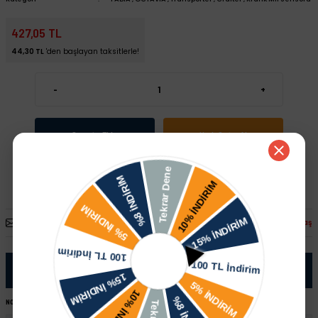
427,05 TL
44,30 TL
'den başlayan taksitlerle!
-
+
Sepete Ekle
Hızlı Satın Al
Arkadaşına Öner
Fiyatı Düşünce Haber Ver
Paylaş
Ürün Bilgisi
NOT:
Ürünü satın almadan önce şase numaranız ile sipariş hattımızdan kontrol ettirmeniz tavsiye edilir.