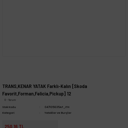
TRANS,KENAR YATAK Farklı-Kalın [Skoda
Favorit,Forman,Felicia,Pickup] 12
0 - Yorum
Stok Kodu
047105635AF_ITH
Kategori
Yataklar ve Burçlar
250,16 TL