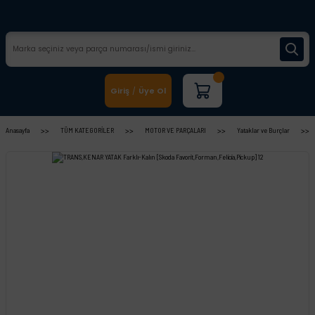
Giriş
Üye Ol
/
Anasayfa
TÜM KATEGORİLER
MOTOR VE PARÇALARI
Yataklar ve Burçlar