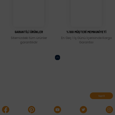
Gönder
GARANTİLİ ÜRÜNLER
%100 MÜŞTERİ MEMNUNİYETİ
Sitemizdeki tüm ürünler
En Geç 1 İş Günü İçerisinde Kargo
garantilidir
Garantisi
Abone olun, indirimleri kaçırmayın.
Kayıt Ol