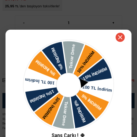
25,95 TL
'den başlayan taksitlerle!
-
+
Sepete Ekle
Hızlı Satın Al
Arkadaşına Öner
Fiyatı Düşünce Haber Ver
Paylaş
Ürün Bilgisi
UYUMLU ARAÇ VE MOTOR TIPLERI: Skoda Felicia 1.3 MPI Skoda Favorit Pick-Up L EM (92-93) Skoda Felicia LX -
GLX (98-01) YeniYüz Skoda Favorit Pick-Up LX YM (93-95) Skoda Favorit L EM (89-92) Skoda Forman LX YM (93-95)
Skoda Forman L EM (89-92) Skoda Felicia Combi Skoda Felicia LX - GLX (95-97) Skoda Favorit LX YM (93-95) Skoda
Felicia Pick-Up
Şans Çarkı ! 🍀