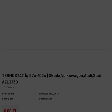
TERMOSTAT İç 87c-102c [Skoda,Volkswagen,Audi,Seat
AZL] 13O
0 - Yorum
Stok Kodu
050121113C_ORJ
Kategori
Termostat
0,00 TL