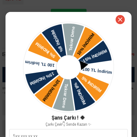
Whatsapp İletişim
Arkadaşına Öner
Fiyatı Düşünce Haber Ver
Paylaş
Ürün Bilgisi
UYUMLU ARAÇ VE MOTOR TIPLERI: Skoda Octavia - II ( 1Z ) Skoda Fabia Combi Skoda Fabia - II ( 5J ) Skoda Octavia
- I ( 1U ) Skoda Fabia Sedan Skoda Fabia - III ( NJ ) Skoda SuperB - I ( 3U )
Yorumlar
Şans Çarkı ! 🍀
Çarkı Çevir👇 Sende Kazan ✨
Taksit Seçenekleri
Bu ürüne ilk yorumu siz yapın!