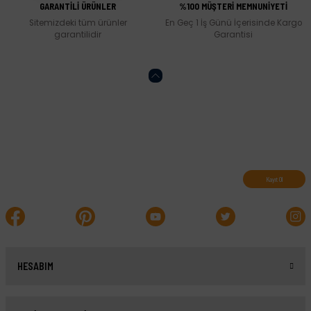
GARANTİLİ ÜRÜNLER
%100 MÜŞTERİ MEMNUNİYETİ
Sitemizdeki tüm ürünler
En Geç 1 İş Günü İçerisinde Kargo
garantilidir
Garantisi
Abone olun, indirimleri kaçırmayın.
Kayıt Ol
HESABIM