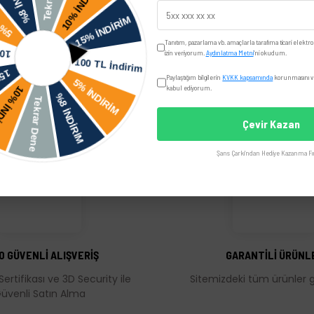
Yorumlar
Taksit Seçenekler
Tanıtım, pazarlama vb. amaçlarla tarafıma ticari elektro
izin veriyorum.
Aydınlatma Metni
'ni okudum.
Paylaştığım bilgilerin
KVKK kapsamında
korunmasını ve
kabul ediyorum.
Çevir Kazan
Şans Çarkı'ndan Hediye Kazanma Fır
üğünüz noktaları öneri formunu kullanarak tarafımıza iletebilirsiniz.
Bu ürüne ilk yorumu siz yapın!
Yorum Yaz
0 GÜVENLİ ALIŞVERİŞ
GARANTİLİ ÜRÜNL
Sertifikası ve 3D Security ile
Sitemizdeki tüm ürünler ga
üvenli Satın Alma