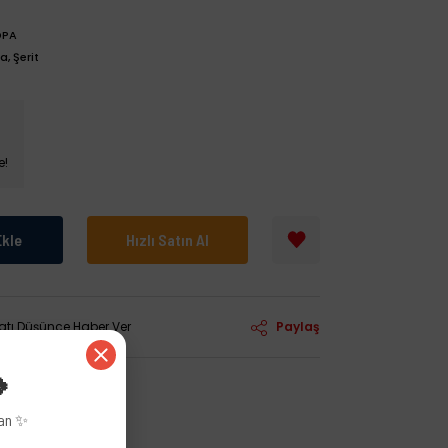
DPA
, Şerit
e!
Ekle
Hızlı Satın Al
yatı Düşünce Haber Ver
Paylaş
🍀
zan ✨