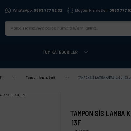
WhatsApp:
0553 777 52 32
Müşteri Hizmetleri:
0553 777 5
TÜM KATEGORİLER
MI
Tampon, Izgara, Şerit
TAMPON SİS LAMBA KAPAĞI L-Sol [Skod
TAMPON SİS LAMBA KA
13F
0 - Yorum