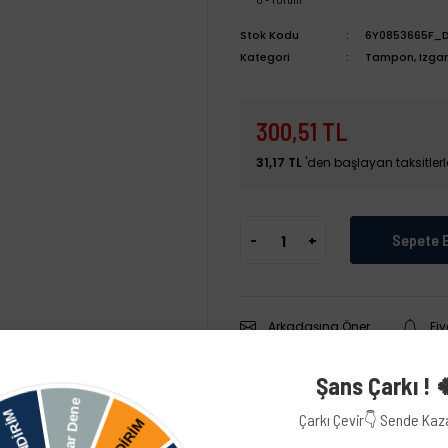
Stok Kodu
6Y0853665F_
Kategori
Tampon, Izgara
300,51 TL
31,17 TL
'den başlayan taksitlerl
-
+
Sepete 
Arkadaşına Öner
Fi
Şans Çarkı ! 
Çarkı Çevir👇 Sende Ka