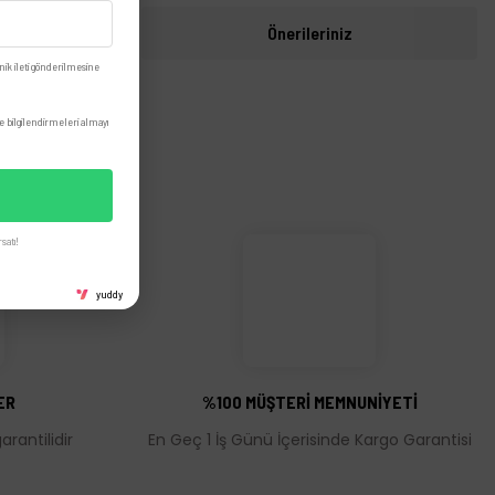
i
Önerileriniz
nik ileti gönderilmesine
 bilgilendirmeleri almayı
satı!
yuddy
ER
%100 MÜŞTERİ MEMNUNİYETİ
rantilidir
En Geç 1 İş Günü İçerisinde Kargo Garantisi