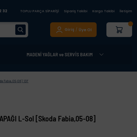
2 32
TOPLU PARÇA SİPARİŞİ
Sipariş Takibi
Kargo Takibi
İletişim
Giriş
Üye Ol
/
MADENİ YAĞLAR ve SERVİS BAKIM
a Fabia,05-08] 13F
PAĞI L-Sol [Skoda Fabia,05-08]