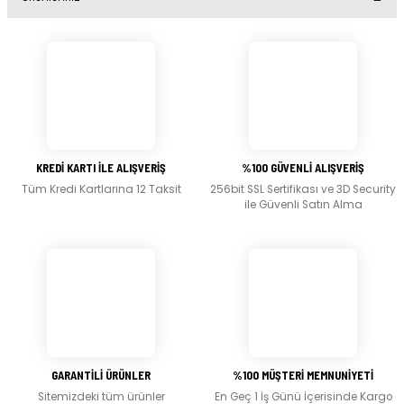
Yorum Yaz
Bu ürünün fiyat bilgisi, resim, ürün açıklamalarında ve diğer konularda yetersiz
gördüğünüz noktaları öneri formunu kullanarak tarafımıza iletebilirsiniz.
Görüş ve önerileriniz için teşekkür ederiz.
Ürün resmi kalitesiz, bozuk veya görüntülenemiyor.
Ürün açıklamasında eksik bilgiler bulunuyor.
KREDİ KARTI İLE ALIŞVERİŞ
%100 GÜVENLİ ALIŞVERİŞ
Ürün bilgilerinde hatalar bulunuyor.
Tüm Kredi Kartlarına 12 Taksit
256bit SSL Sertifikası ve 3D Security
Ürün fiyatı diğer sitelerden daha pahalı.
ile Güvenli Satın Alma
Bu ürüne benzer farklı alternatifler olmalı.
Gönder
GARANTİLİ ÜRÜNLER
%100 MÜŞTERİ MEMNUNİYETİ
Sitemizdeki tüm ürünler
En Geç 1 İş Günü İçerisinde Kargo