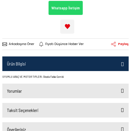
Whatsapp İletişim
Arkadaşına Öner
Fiyatı Düşünce Haber Ver
Paylaş
Ürün Bilgisi
UYUMLU ARAÇ VE MOTOR TIPLERI: Skoda Fabia Combi
Yorumlar
Taksit Seçenekleri
Bu ürüne ilk yorumu siz yapın!
Önerileriniz