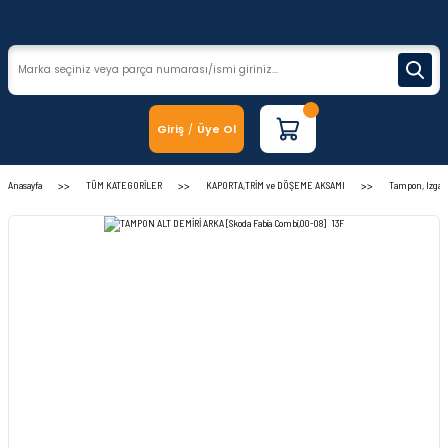
Giriş
Üye Ol
/
Anasayfa
TÜM KATEGORİLER
KAPORTA,TRİM ve DÖŞEME AKSAMI
Tampon, Izgara