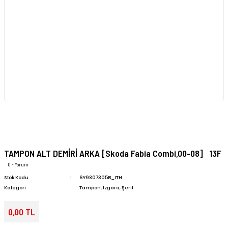
TAMPON ALT DEMİRİ ARKA [Skoda Fabia Combi,00-08] 13F
0 - Yorum
Stok Kodu
6Y9807305B_ITH
Kategori
Tampon, Izgara, Şerit
0,00 TL