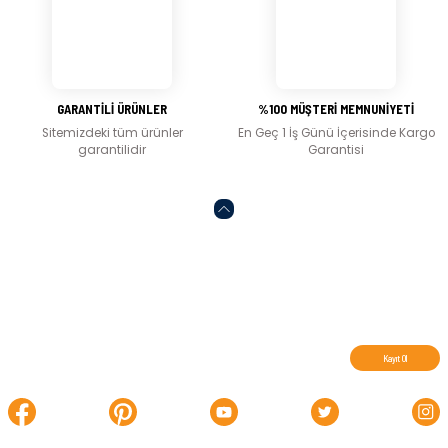
Gönder
GARANTİLİ ÜRÜNLER
%100 MÜŞTERİ MEMNUNİYETİ
Sitemizdeki tüm ürünler
En Geç 1 İş Günü İçerisinde Kargo
garantilidir
Garantisi
Abone olun, indirimleri kaçırmayın.
Kayıt Ol