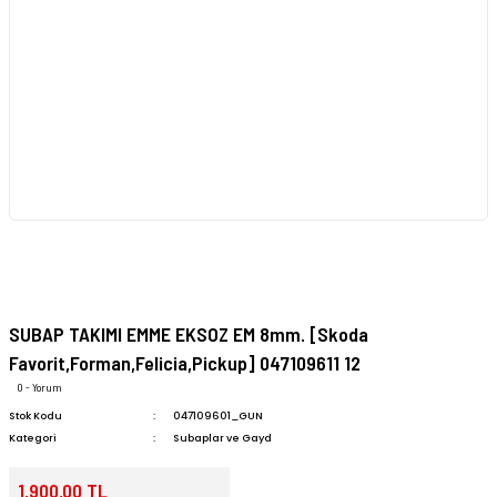
SUBAP TAKIMI EMME EKSOZ EM 8mm. [Skoda
Favorit,Forman,Felicia,Pickup] 047109611 12
0 - Yorum
Stok Kodu
047109601_GUN
Kategori
Subaplar ve Gayd
1.900,00 TL