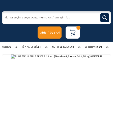
Giriş
Üye Ol
/
Anasayfa
TÜM KATEGORİLER
MOTOR VE PARÇALARI
Subaplar ve Gayd