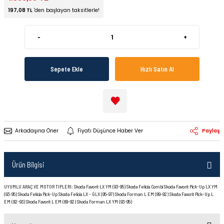
197,08 TL
'den başlayan taksitlerle!
-
+
Sepete Ekle
Hızlı Satın Al
Arkadaşına Öner
Fiyatı Düşünce Haber Ver
Paylaş
Ürün Bilgisi
UYUMLU ARAÇ VE MOTOR TIPLERI: Skoda Favorit LX YM (93-95) Skoda Felicia Combi Skoda Favorit Pick-Up LX YM
(93-95) Skoda Felicia Pick-Up Skoda Felicia LX - GLX (95-97) Skoda Forman L EM (89-92) Skoda Favorit Pick-Up L
EM (92-93) Skoda Favorit L EM (89-92) Skoda Forman LX YM (93-95)