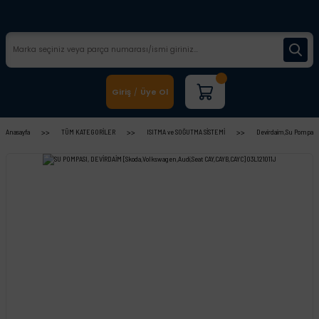
Giriş
Üye Ol
/
Anasayfa
TÜM KATEGORİLER
ISITMA ve SOĞUTMA SİSTEMİ
Devirdaim,Su Pompası