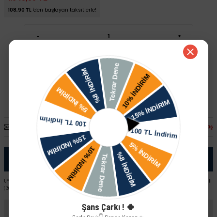
108,90 TL
'den başlayan taksitlerle!
-
+
Sepete Ekle
Hızlı Satın Al
Arkadaşına Öner
Fiyatı Düşünce Haber Ver
Paylaş
Ürün Bilgisi
UYUMLU ARAÇ VE MOTOR TIPLERI: Skoda Yeti - II Skoda Octavia - III ( 5E2014 ) Skoda Rapid - I Skoda SuperB - III
( 3Q ) Skoda Fabia - III ( NJ ) Skoda Roomster ( 5J )
Şans Çarkı ! 🍀
Yorumlar