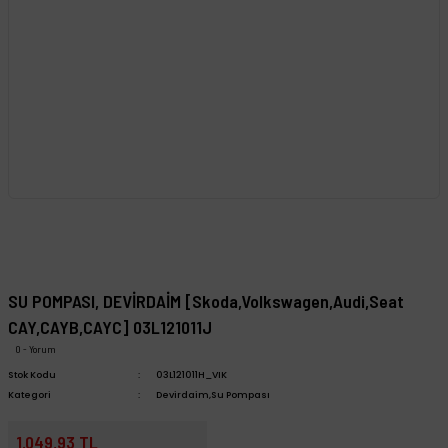
SU POMPASI, DEVİRDAİM [Skoda,Volkswagen,Audi,Seat
CAY,CAYB,CAYC] 03L121011J
0 - Yorum
Stok Kodu
03L121011H_VIK
Kategori
Devirdaim,Su Pompası
1.049,93 TL