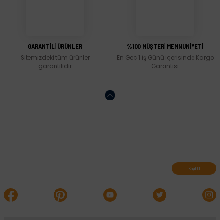
Gönder
GARANTİLİ ÜRÜNLER
%100 MÜŞTERİ MEMNUNİYETİ
Sitemizdeki tüm ürünler
En Geç 1 İş Günü İçerisinde Kargo
garantilidir
Garantisi
Abone olun, indirimleri kaçırmayın.
Kayıt Ol