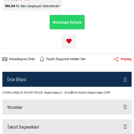
186,69 TL
'den başlayan taksitlerle!
Whatsapp İletişim
Arkadaşına Öner
Fiyatı Düşünce Haber Ver
Paylaş
Ürün Bilgisi
UYUMLU ARAÇ VE MOTOR TIPLERI: Skoda Felicia LX - GLX (98-01) YeniYüz Skoda Felicia 1.3 MPI
Yorumlar
Taksit Seçenekleri
Bu ürüne ilk yorumu siz yapın!