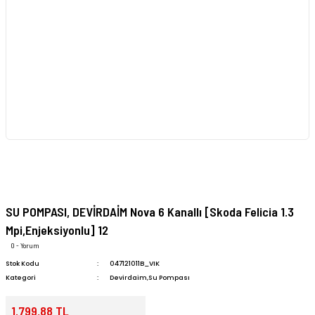
SU POMPASI, DEVİRDAİM Nova 6 Kanallı [Skoda Felicia 1.3
Mpi,Enjeksiyonlu] 12
0 - Yorum
Stok Kodu
047121011B_VIK
Kategori
Devirdaim,Su Pompası
1.799,88 TL