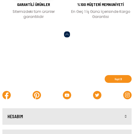
GARANTİLİ ÜRÜNLER
%100 MÜŞTERİ MEMNUNİYETİ
Sitemizdeki tüm ürünler
En Geç 1 İş Günü İçerisinde Kargo
garantilidir
Garantisi
Abone olun, indirimleri kaçırmayın.
Kayıt Ol
HESABIM