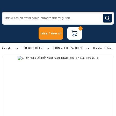
Giriş
Üye Ol
/
Anasayfa
TÜM KATEGORİLER
ISITMA ve SOĞUTMA SİSTEMİ
Devirdaim,Su Pompası