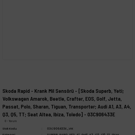
Skoda Rapid - Krank Mil Sensörü - [Skoda Superb, Yeti;
Volkswagen Amarok, Beetle, Crafter, EOS, Golf, Jetta,
Passat, Polo, Sharan, Tiguan, Transporter; Audi A1, A3, A4,
Q3, Q5, TT; Seat Altea, Ibiza, Toledo] - 03C906433E
0 - Yorum
Stok Kodu
03C906433E_VIK
Kategori
SUPERB
,
RAPID
,
YETI
,
A1
,
Golf
,
A3
,
Q3
,
Q5
,
TT
,
Ibiza
,