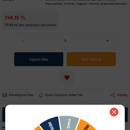
Transporter
,
Sharan
,
Tiguan
,
Passat
,
Krank Mil Sensörü
748,35 TL
77,62 TL
'den başlayan taksitlerle!
-
+
Sepete Ekle
Hızlı Satın Al
Arkadaşına Öner
Fiyatı Düşünce Haber Ver
Paylaş
Ürün Bilgisi
NOT:
Ürünü satın almadan önce şase numaranız ile sipariş hattımızdan kontrol ettirmeniz tavsiye edilir.