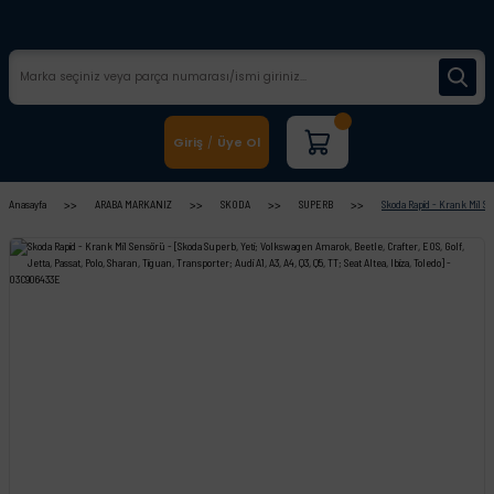
Giriş
Üye Ol
/
Anasayfa
ARABA MARKANIZ
SKODA
SUPERB
Skoda Rapid - Krank Mil Sen