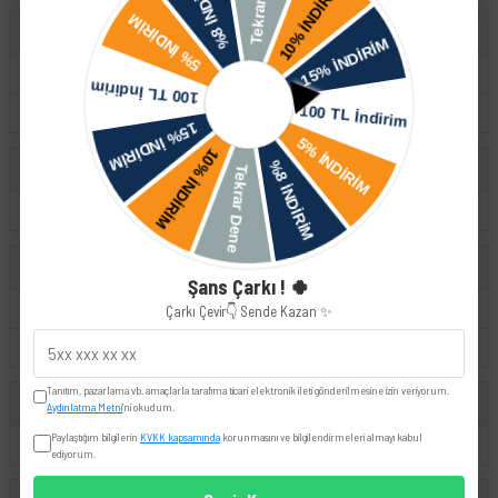
Audi
A1
A3
A4
Q3
Q5
TT
Skoda
Rapid
Superb
Yeti
Volkswagen
Şans Çarkı ! 🍀
Golf
Passat
Polo
Çarkı Çevir👇 Sende Kazan ✨
Sharan
Tiguan
Transporter
Tanıtım, pazarlama vb. amaçlarla tarafıma ticari elektronik ileti gönderilmesine izin veriyorum.
Seat
Aydınlatma Metni
'ni okudum.
Paylaştığım bilgilerin
KVKK kapsamında
korunmasını ve bilgilendirmeleri almayı kabul
Ibiza
ediyorum.