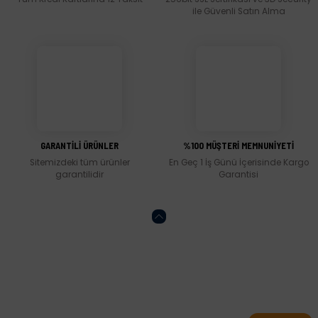
Ürün fiyatı diğer sitelerden daha pahalı.
ile Güvenli Satın Alma
Bu ürüne benzer farklı alternatifler olmalı.
Gönder
GARANTİLİ ÜRÜNLER
%100 MÜŞTERİ MEMNUNİYETİ
Sitemizdeki tüm ürünler
En Geç 1 İş Günü İçerisinde Kargo
garantilidir
Garantisi
Abone olun, indirimleri kaçırmayın.