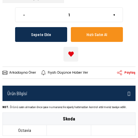
-
+
Sepete Ekle
Hızlı Satın Al
Arkadaşına Öner
Fiyatı Düşünce Haber Ver
Paylaş
Ürün Bilgisi
NOT:
Ürünü satın almadan önce şase numaranız ile sipariş hattımızdan kontrol ettirmeniz tavsiye edilir.
Skoda
Octavia