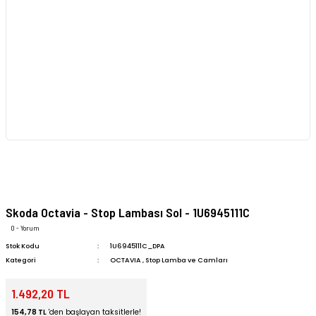
Skoda Octavia - Stop Lambası Sol - 1U6945111C
0 - Yorum
Stok Kodu
1U6945111C_DPA
Kategori
OCTAVIA
,
Stop Lamba ve Camları
1.492,20 TL
154,78 TL
'den başlayan taksitlerle!