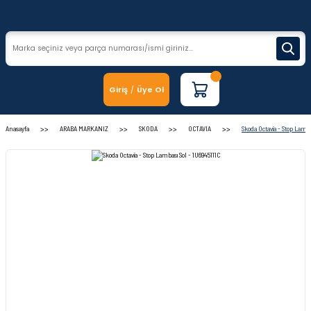
Giriş
Üye Ol
/
Anasayfa
ARABA MARKANIZ
SKODA
OCTAVIA
Skoda Octavia - Stop Lamba