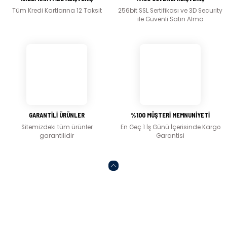
Tüm Kredi Kartlarına 12 Taksit
256bit SSL Sertifikası ve 3D Security
Ürün fiyatı diğer sitelerden daha pahalı.
ile Güvenli Satın Alma
Bu ürüne benzer farklı alternatifler olmalı.
Gönder
GARANTİLİ ÜRÜNLER
%100 MÜŞTERİ MEMNUNİYETİ
Sitemizdeki tüm ürünler
En Geç 1 İş Günü İçerisinde Kargo
garantilidir
Garantisi
Abone olun, indirimleri kaçırmayın.