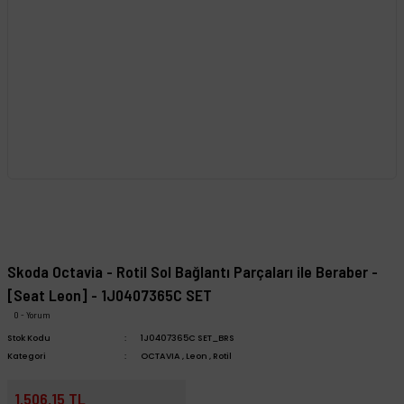
Skoda Octavia - Rotil Sol Bağlantı Parçaları ile Beraber -
[Seat Leon] - 1J0407365C SET
0 - Yorum
Stok Kodu
1J0407365C SET_BRS
Kategori
OCTAVIA
,
Leon
,
Rotil
1.506,15 TL