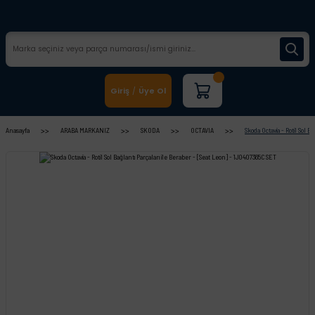
Giriş
Üye Ol
/
Anasayfa
ARABA MARKANIZ
SKODA
OCTAVIA
Skoda Octavia - Rotil Sol B