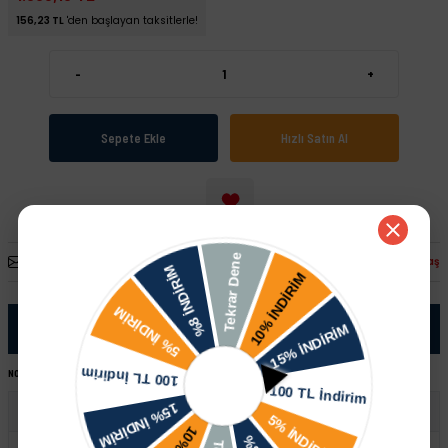
156,23 TL
'den başlayan taksitlerle!
-
+
Sepete Ekle
Hızlı Satın Al
Arkadaşına Öner
Fiyatı Düşünce Haber Ver
Paylaş
Ürün Bilgisi
NOT:
Ürünü satın almadan önce şase numaranız ile sipariş hattımızdan kontrol ettirmeniz tavsiye edilir.
Skoda