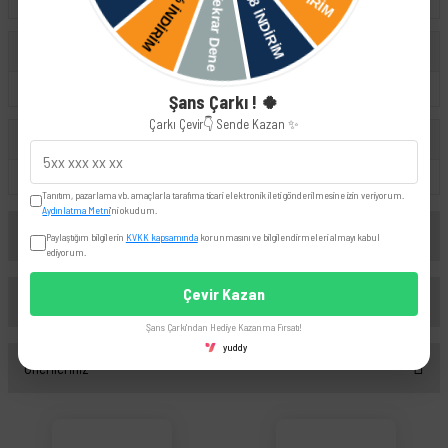
Octavia
Seat
Leon
Şans Çarkı ! 🍀
Çarkı Çevir👇 Sende Kazan ✨
UYUMLU OEM
1J0407365C
1J0407365H
Tanıtım, pazarlama vb. amaçlarla tarafıma ticari elektronik ileti gönderilmesine izin veriyorum.
Aydınlatma Metni
'ni okudum.
Yorumlar
Paylaştığım bilgilerin
KVKK kapsamında
korunmasını ve bilgilendirmeleri almayı kabul
ediyorum.
Çevir Kazan
Taksit Seçenekleri
Bu ürüne ilk yorumu siz yapın!
Şans Çarkı'ndan Hediye Kazanma Fırsatı!
yuddy
Önerileriniz
Yorum Yaz
Bu ürünün fiyat bilgisi, resim, ürün açıklamalarında ve diğer konularda yetersiz
gördüğünüz noktaları öneri formunu kullanarak tarafımıza iletebilirsiniz.