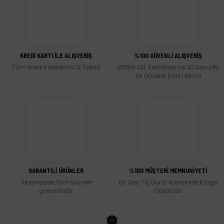
Görüş ve önerileriniz için teşekkür ederiz.
Ürün resmi kalitesiz, bozuk veya görüntülenemiyor.
Ürün açıklamasında eksik bilgiler bulunuyor.
KREDİ KARTI İLE ALIŞVERİŞ
%100 GÜVENLİ ALIŞVERİŞ
Ürün bilgilerinde hatalar bulunuyor.
Tüm Kredi Kartlarına 12 Taksit
256bit SSL Sertifikası ve 3D Security
Ürün fiyatı diğer sitelerden daha pahalı.
ile Güvenli Satın Alma
Bu ürüne benzer farklı alternatifler olmalı.
Gönder
GARANTİLİ ÜRÜNLER
%100 MÜŞTERİ MEMNUNİYETİ
Sitemizdeki tüm ürünler
En Geç 1 İş Günü İçerisinde Kargo
garantilidir
Garantisi