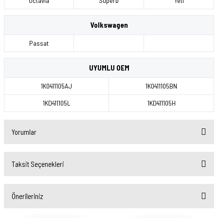
Octavia
Superb
Yeti
Volkswagen
Passat
UYUMLU OEM
1K0411105AJ
1K0411105BN
1KD411105L
1KD411105H
Yorumlar
Taksit Seçenekleri
Bu ürüne ilk yorumu siz yapın!
Önerileriniz
Yorum Yaz