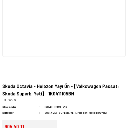
Skoda Octavia - Helezon Yayı Ön - [Volkswagen Passat;
Skoda Superb, Yeti] - 1K0411105BN
0 - Yorum
Stok Kodu
1K0411105BN_VIK
Kategori
OCTAVIA
,
SUPERB
,
YETI
,
Passat
,
Helezon Yayı
905,40 TL