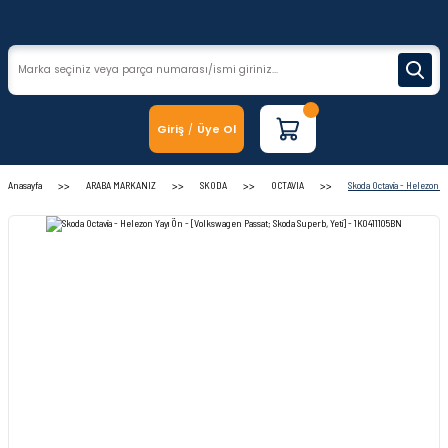
Giriş
Üye Ol
/
Anasayfa
ARABA MARKANIZ
SKODA
OCTAVIA
Skoda Octavia - Helezon Y