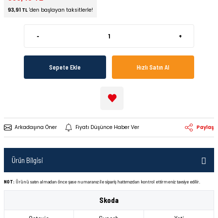
93,91 TL
'den başlayan taksitlerle!
-
+
Sepete Ekle
Hızlı Satın Al
Arkadaşına Öner
Fiyatı Düşünce Haber Ver
Paylaş
Ürün Bilgisi
NOT:
Ürünü satın almadan önce şase numaranız ile sipariş hattımızdan kontrol ettirmeniz tavsiye edilir.
Skoda