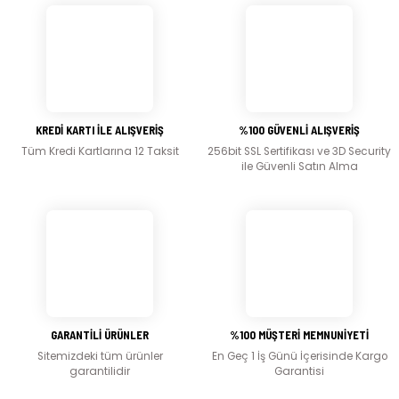
Bu ürünün fiyat bilgisi, resim, ürün açıklamalarında ve diğer konularda yetersiz
gördüğünüz noktaları öneri formunu kullanarak tarafımıza iletebilirsiniz.
Görüş ve önerileriniz için teşekkür ederiz.
Ürün resmi kalitesiz, bozuk veya görüntülenemiyor.
Ürün açıklamasında eksik bilgiler bulunuyor.
KREDİ KARTI İLE ALIŞVERİŞ
%100 GÜVENLİ ALIŞVERİŞ
Ürün bilgilerinde hatalar bulunuyor.
Tüm Kredi Kartlarına 12 Taksit
256bit SSL Sertifikası ve 3D Security
Ürün fiyatı diğer sitelerden daha pahalı.
ile Güvenli Satın Alma
Bu ürüne benzer farklı alternatifler olmalı.
Gönder
GARANTİLİ ÜRÜNLER
%100 MÜŞTERİ MEMNUNİYETİ
Sitemizdeki tüm ürünler
En Geç 1 İş Günü İçerisinde Kargo
garantilidir
Garantisi