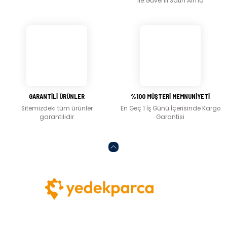
ile Güvenli Satın Alma
Bu ürüne benzer farklı alternatifler olmalı.
Gönder
GARANTİLİ ÜRÜNLER
%100 MÜŞTERİ MEMNUNİYETİ
Sitemizdeki tüm ürünler
En Geç 1 İş Günü İçerisinde Kargo
garantilidir
Garantisi
Abone olun, indirimleri kaçırmayın.