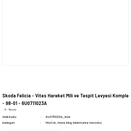
Skoda Felicia - Vites Hareket Mili ve Tespit Levyesi Komple
- 98-01 - 6U0711023A
0 - Yorum
Stok Kodu
6U0711023A_NVA
Kategori
FELICIA
,
Hava Akış, Debimetre Sensörü