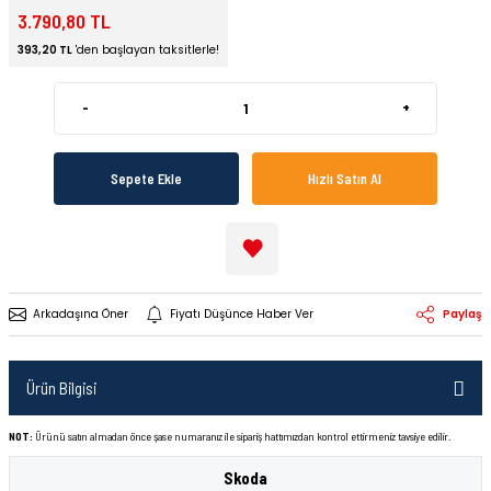
3.790,80 TL
393,20 TL
'den başlayan taksitlerle!
-
+
Sepete Ekle
Hızlı Satın Al
Arkadaşına Öner
Fiyatı Düşünce Haber Ver
Paylaş
Ürün Bilgisi
NOT:
Ürünü satın almadan önce şase numaranız ile sipariş hattımızdan kontrol ettirmeniz tavsiye edilir.
Skoda