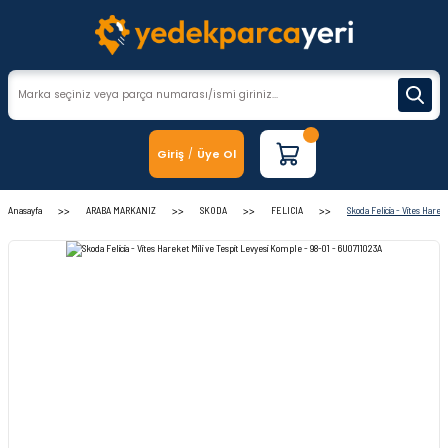
Giriş
Üye Ol
/
Anasayfa
ARABA MARKANIZ
SKODA
FELICIA
Skoda Felicia - Vites Hare