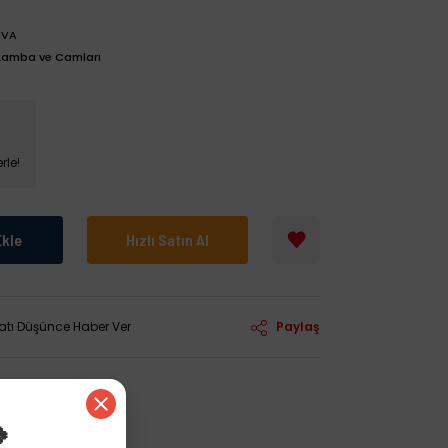
NVA
Lamba ve Camları
rle!
Ekle
Hızlı Satın Al
yatı Düşünce Haber Ver
Paylaş
🍀