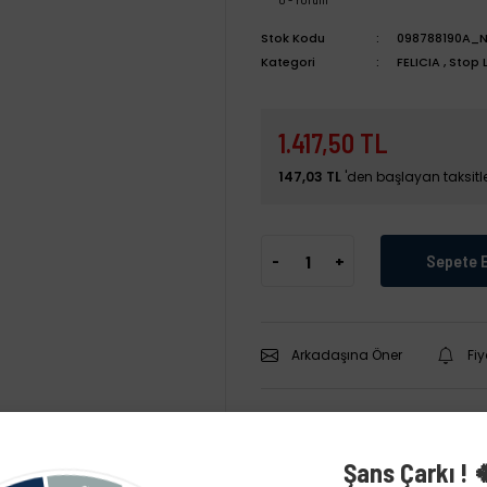
Stok Kodu
098788190A_
Kategori
FELICIA
,
Stop 
1.417,50 TL
147,03 TL
'den başlayan taksitle
-
+
Sepete 
Arkadaşına Öner
Fi
Şans Çarkı ! 