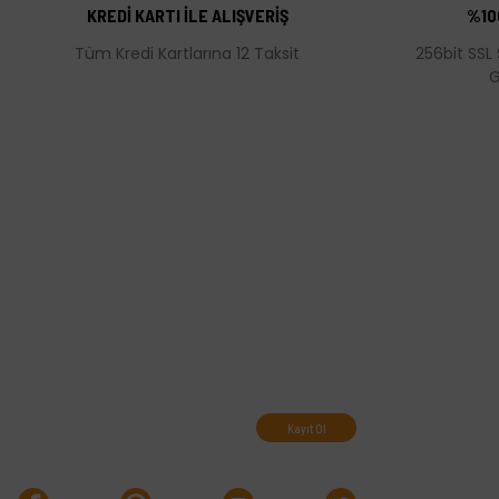
Ürün bilgilerinde hatalar bulunuyor.
KREDİ KARTI İLE ALIŞVERİŞ
%10
Ürün fiyatı diğer sitelerden daha pahalı.
Tüm Kredi Kartlarına 12 Taksit
256bit SSL 
Bu ürüne benzer farklı alternatifler olmalı.
G
Abone olun, indirimleri
kaçırmayın.
Kayıt Ol