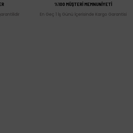
ER
%100 MÜŞTERİ MEMNUNİYETİ
rantilidir
En Geç 1 İş Günü İçerisinde Kargo Garantisi
MÜŞTERİ HİZMETLERİ
leşmesi
İletişim Bilgileri
Üyelik Bilgileri
rı
Puan ve Hediye Çeki Uygulaması
olitikası
Kargo Takibi
Hakkımızda