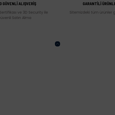
0 GÜVENLİ ALIŞVERİŞ
GARANTİLİ ÜRÜNL
Sertifikası ve 3D Security ile
Sitemizdeki tüm ürünler ga
üvenli Satın Alma
Gönder
HESABIM
ONLİNE ALIŞVERİŞ
Kalite Politikamız
Mesafeli Satış Söz
Sertifikalar
KVKK
İptal ve İade Koşulla
Gizlilik ve Güvenlik P