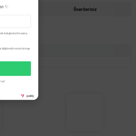
zan ✨
i
Önerileriniz
nik ileti gönderilmesine
 bilgilendirmeleri almayı
satı!
yuddy