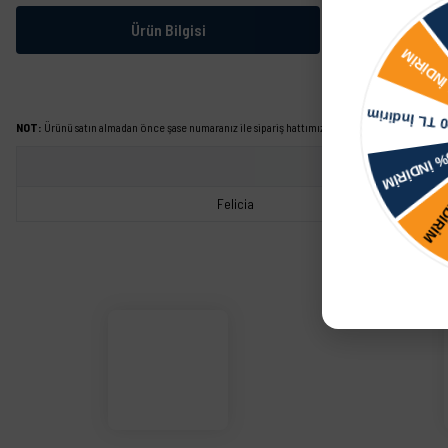
Ürün Bilgisi
NOT:
Ürünü satın almadan önce şase numaranız ile sipariş hattımızdan kontrol ettirmeniz tavs
Felicia
Bu ürünün fiyat bilgisi, resim, ürün açıklamalarında ve diğer konularda yetersiz görd
Görüş ve önerileriniz için teşekkür ederiz.
Ürün resmi kalitesiz, bozuk veya görüntülenemiyor.
Ürün açıklamasında eksik bilgiler bulunuyor.