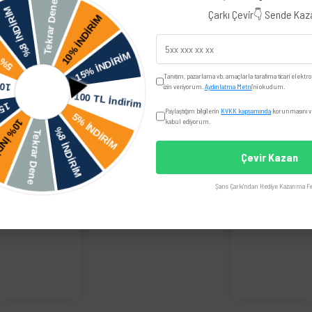
Çarkı Çevir👇 Sende Ka
Yorumlar
Taksit Seçenekler
Tanıtım, pazarlama vb. amaçlarla tarafıma ticari elektro
izin veriyorum.
Aydınlatma Metni
'ni okudum.
iye edilir.
Paylaştığım bilgilerin
KVKK kapsamında
korunmasını ve
Skoda
kabul ediyorum.
Çevir Kazan
Şans Çarkı'ndan Hediye Kazanma Fır
üğünüz noktaları öneri formunu kullanarak tarafımıza iletebilirsiniz.
Bu ürüne ilk yorumu siz yapın!
Yorum Yaz