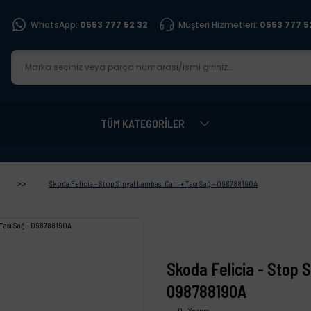
WhatsApp:
0553 777 52 32
Müşteri Hizmetleri:
0553 777 5
TÜM KATEGORİLER
Skoda Felicia - Stop Sinyal Lambası Cam + Tası Sağ - 098788190A
Skoda Felicia - Stop 
098788190A
0 - Yorum