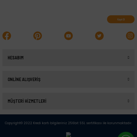
Abone olun, indirimleri kaçırmayın.
Kayıt Ol
HESABIM
ONLİNE ALIŞVERİŞ
MÜŞTERİ HİZMETLERİ
Copyright© 2022 Kredi kartı bilgileriniz 256bit SSL sertifikası ile korunmaktadır.