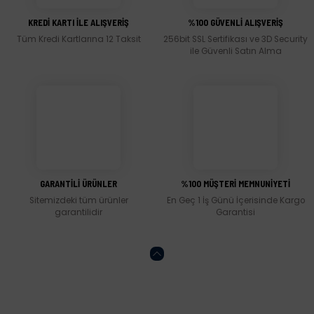
Ürün açıklamasında eksik bilgiler bulunuyor.
KREDİ KARTI İLE ALIŞVERİŞ
%100 GÜVENLİ ALIŞVERİŞ
Ürün bilgilerinde hatalar bulunuyor.
Tüm Kredi Kartlarına 12 Taksit
256bit SSL Sertifikası ve 3D Security
Ürün fiyatı diğer sitelerden daha pahalı.
ile Güvenli Satın Alma
Bu ürüne benzer farklı alternatifler olmalı.
Gönder
GARANTİLİ ÜRÜNLER
%100 MÜŞTERİ MEMNUNİYETİ
Sitemizdeki tüm ürünler
En Geç 1 İş Günü İçerisinde Kargo
garantilidir
Garantisi