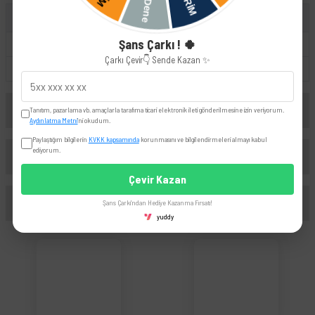
UYUMLU OEM
Şans Çarkı ! 🍀
6U0611775
6U0611707
Çarkı Çevir👇 Sende Kazan ✨
6U0611775B
6U0611775A
Yorumlar
Tanıtım, pazarlama vb. amaçlarla tarafıma ticari elektronik ileti gönderilmesine izin veriyorum.
Aydınlatma Metni
'ni okudum.
Paylaştığım bilgilerin
KVKK kapsamında
korunmasını ve bilgilendirmeleri almayı kabul
ediyorum.
Taksit Seçenekleri
Bu ürüne ilk yorumu siz yapın!
Çevir Kazan
Önerileriniz
Şans Çarkı'ndan Hediye Kazanma Fırsatı!
Yorum Yaz
yuddy
Bu ürünün fiyat bilgisi, resim, ürün açıklamalarında ve diğer konularda yetersiz
gördüğünüz noktaları öneri formunu kullanarak tarafımıza iletebilirsiniz.
Görüş ve önerileriniz için teşekkür ederiz.
Ürün resmi kalitesiz, bozuk veya görüntülenemiyor.