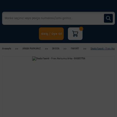
Giriş
Üye Ol
/
Anasayfa
ARABA MARKANIZ
SKODA
FAVORİT
Skoda Favorit - Fren Hor