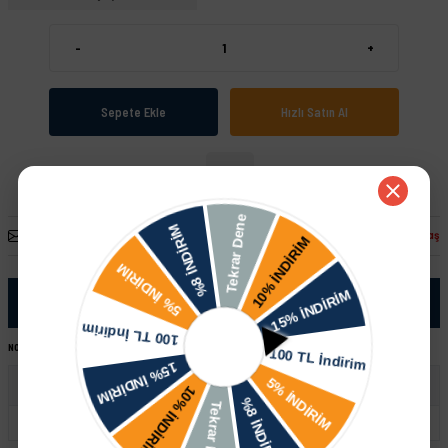
-
+
Sepete Ekle
Hızlı Satın Al
Arkadaşına Öner
Fiyatı Düşünce Haber Ver
Paylaş
Ürün Bilgisi
NOT:
Ürünü satın almadan önce şase numaranız ile sipariş hattımızdan kontrol ettirmeniz tavsiye edilir.
Skoda
Favorit