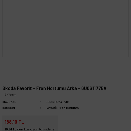
Skoda Favorit - Fren Hortumu Arka - 6U0611775A
0 - Yorum
Stok Kodu
6U0611775A_VIK
Kategori
FAVORİT
,
Fren Hortumu
188,10 TL
19,51 TL
'den başlayan taksitlerle!