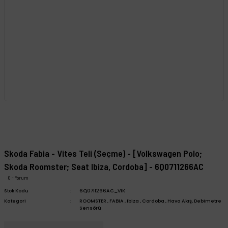
Skoda Fabia - Vites Teli (Seçme) - [Volkswagen Polo;
Skoda Roomster; Seat Ibiza, Cordoba] - 6Q0711266AC
0 - Yorum
Stok Kodu
6Q0711266AC_VIK
Kategori
ROOMSTER
,
FABIA
,
Ibiza
,
Cordoba
,
Hava Akış, Debimetre
Sensörü