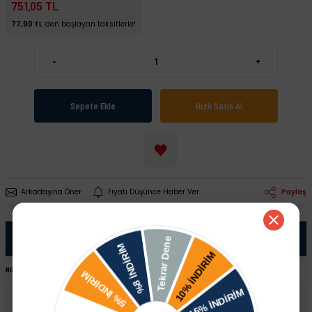
751,05 TL
77,90 TL
'den başlayan taksitlerle!
-
+
Sepete Ekle
Hızlı Satın Al
Arkadaşına Öner
Fiyatı Düşünce Haber Ver
Paylaş
Ürün Bilgisi
NOT:
Ürünü satın almadan önce şase numaranız ile sipariş hattımızdan kontrol ettirmeniz tavsiye edilir.
Skoda