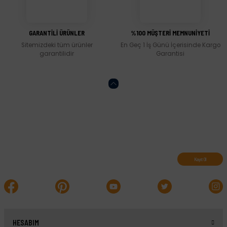
Gönder
GARANTİLİ ÜRÜNLER
%100 MÜŞTERİ MEMNUNİYETİ
Sitemizdeki tüm ürünler
En Geç 1 İş Günü İçerisinde Kargo
garantilidir
Garantisi
Abone olun, indirimleri kaçırmayın.
Kayıt Ol
HESABIM