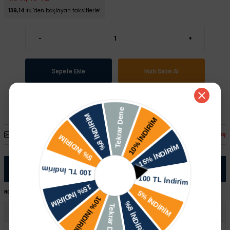
139,14 TL
'den başlayan taksitlerle!
-
+
Sepete Ekle
Hızlı Satın Al
Arkadaşına Öner
Fiyatı Düşünce Haber Ver
Paylaş
Ürün Bilgisi
NOT:
Ürünü satın almadan önce şase numaranız ile sipariş hattımızdan kontrol ettirmeniz tavsiye edilir.
Skoda