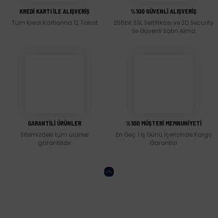
KREDİ KARTI İLE ALIŞVERİŞ
%100 GÜVENLİ ALIŞVERİŞ
Ürün bilgilerinde hatalar bulunuyor.
Tüm Kredi Kartlarına 12 Taksit
256bit SSL Sertifikası ve 3D Security
Ürün fiyatı diğer sitelerden daha pahalı.
ile Güvenli Satın Alma
Bu ürüne benzer farklı alternatifler olmalı.
Gönder
GARANTİLİ ÜRÜNLER
%100 MÜŞTERİ MEMNUNİYETİ
Sitemizdeki tüm ürünler
En Geç 1 İş Günü İçerisinde Kargo
garantilidir
Garantisi