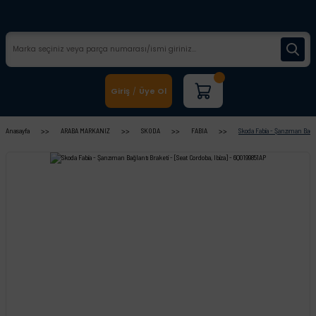
Giriş
Üye Ol
/
Anasayfa
ARABA MARKANIZ
SKODA
FABIA
Skoda Fabia - Şanzıman Bağlan