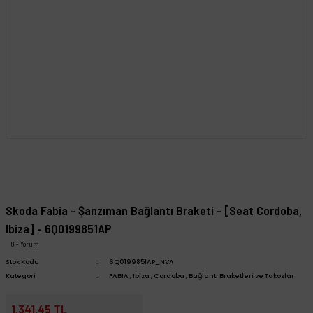
Skoda Fabia - Şanzıman Bağlantı Braketi - [Seat Cordoba,
Ibiza] - 6Q0199851AP
0 - Yorum
Stok Kodu
6Q0199851AP_NVA
Kategori
FABIA
,
Ibiza
,
Cordoba
,
Bağlantı Braketleri ve Takozlar
1.341,45 TL