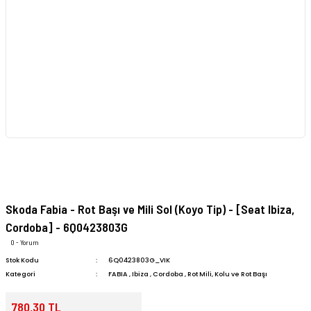
Skoda Fabia - Rot Başı ve Mili Sol (Koyo Tip) - [Seat Ibiza,
Cordoba] - 6Q0423803G
0 - Yorum
Stok Kodu
6Q0423803G_VIK
Kategori
FABIA
,
Ibiza
,
Cordoba
,
Rot Mili, Kolu ve Rot Başı
780,30 TL