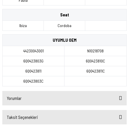
Fabia
Seat
Ibiza
Cordoba
UYUMLU OEM
44230043001
N10218708
6Q0423803G
6Q0423810C
6Q0423811
6Q0423811C
6Q0423803C
Yorumlar
Taksit Seçenekleri
Bu ürüne ilk yorumu siz yapın!