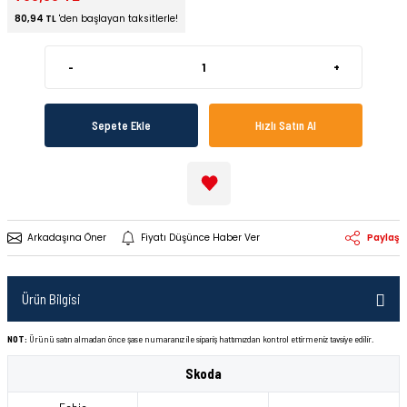
80,94 TL
'den başlayan taksitlerle!
-
+
Sepete Ekle
Hızlı Satın Al
Arkadaşına Öner
Fiyatı Düşünce Haber Ver
Paylaş
Ürün Bilgisi
NOT:
Ürünü satın almadan önce şase numaranız ile sipariş hattımızdan kontrol ettirmeniz tavsiye edilir.
Skoda