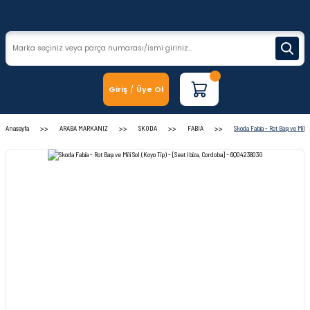
Giriş
Üye Ol
/
Anasayfa
ARABA MARKANIZ
SKODA
FABIA
Skoda Fabia - Rot Başı ve Mili