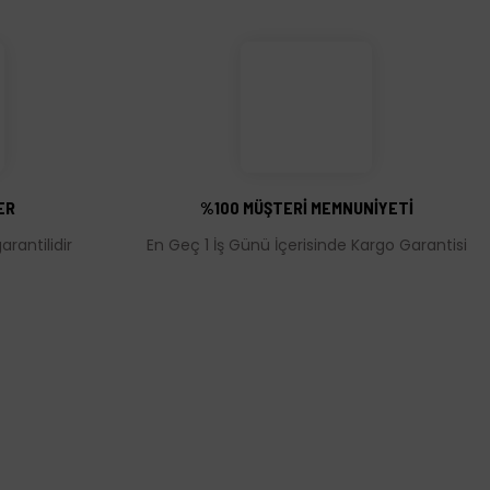
ER
%100 MÜŞTERİ MEMNUNİYETİ
rantilidir
En Geç 1 İş Günü İçerisinde Kargo Garantisi
MÜŞTERİ HİZMETLERİ