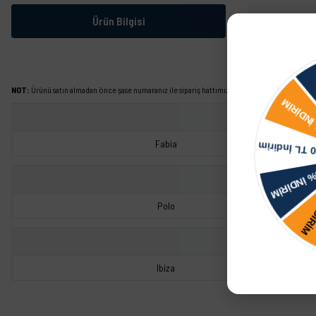
Ürün Bilgisi
NOT:
Ürünü satın almadan önce şase numaranız ile sipariş hattımızdan kontrol ettirmeniz tavs
Fabia
Polo
Ibiza