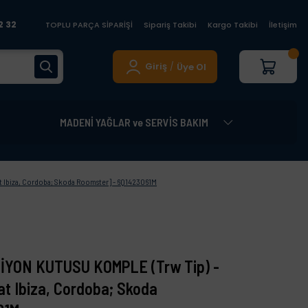
2 32
TOPLU PARÇA SİPARİŞİ
Sipariş Takibi
Kargo Takibi
İletişim
Giriş
Üye Ol
/
MADENİ YAĞLAR ve SERVİS BAKIM
t Ibiza, Cordoba; Skoda Roomster] - 6Q1423061M
SİYON KUTUSU KOMPLE (Trw Tip) -
at Ibiza, Cordoba; Skoda