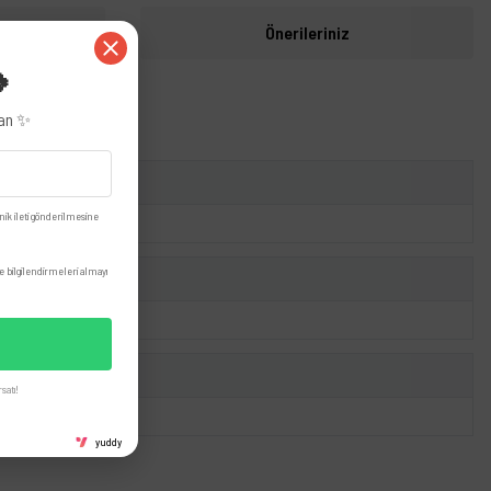
i
Önerileriniz
🍀
zan ✨
nik ileti gönderilmesine
 bilgilendirmeleri almayı
satı!
yuddy