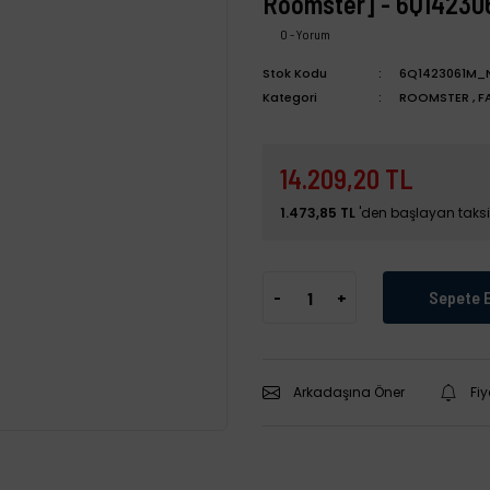
Roomster] - 6Q14230
0 - Yorum
Stok Kodu
6Q1423061M_
Kategori
ROOMSTER
,
F
14.209,20 TL
1.473,85 TL
'den başlayan taksit
-
+
Sepete 
Arkadaşına Öner
Fi