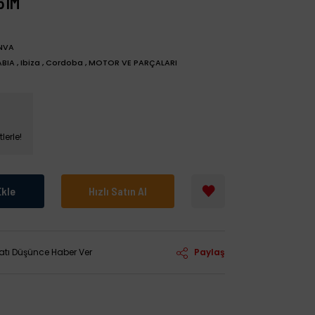
61M
NVA
ABIA
,
Ibiza
,
Cordoba
,
MOTOR VE PARÇALARI
lerle!
Ekle
Hızlı Satın Al
yatı Düşünce Haber Ver
Paylaş