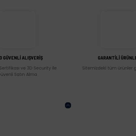
üğünüz noktaları öneri formunu kullanarak tarafımıza iletebilirsiniz.
Bu ürüne ilk yorumu siz yapın!
Yorum Yaz
0 GÜVENLİ ALIŞVERİŞ
GARANTİLİ ÜRÜNL
Sertifikası ve 3D Security ile
Sitemizdeki tüm ürünler ga
üvenli Satın Alma
Gönder
HESABIM
ONLİNE ALIŞVERİŞ