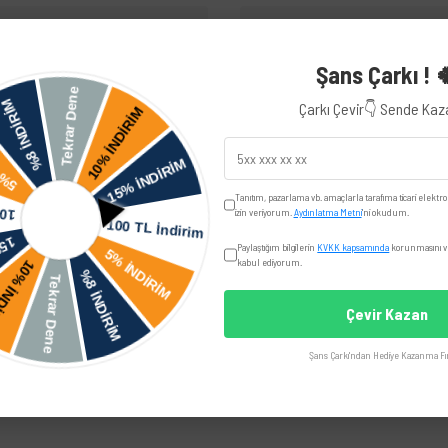
Yorumlar
Taksit Seçenekler
Şans Çarkı ! 
Çarkı Çevir👇 Sende Ka
iye edilir.
Skoda
Tanıtım, pazarlama vb. amaçlarla tarafıma ticari elektro
Roomster
izin veriyorum.
Aydınlatma Metni
'ni okudum.
Paylaştığım bilgilerin
KVKK kapsamında
korunmasını ve
Volkswagen
kabul ediyorum.
Çevir Kazan
Seat
Şans Çarkı'ndan Hediye Kazanma Fır
Cordoba